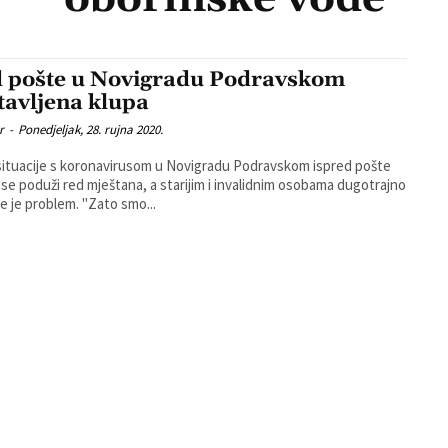
 pošte u Novigradu Podravskom
tavljena klupa
r
-
Ponedjeljak, 28. rujna 2020.
ituacije s koronavirusom u Novigradu Podravskom ispred pošte
 se poduži red mještana, a starijim i invalidnim osobama dugotrajno
stajanje je problem. "Zato smo...