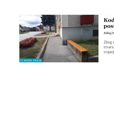
Kod
pos
Klikaj.h
Zbog s
stvara
IZ NAŠEG KRAJA