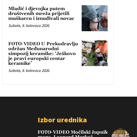
Mladić i djevojka putem
društvenih mreža prijetili
muškarcu i iznuđivali novac
Subota, 8. kolovoza 2026.
FOTO-VIDEO U Prekodravlju
održan Međunarodni
simpozij keramike: ‘Ješkovo
je pravi europski centar
keramike’
Subota, 8. kolovoza 2026.
Izbor urednika
FOTO-VIDEO Močilski župnik