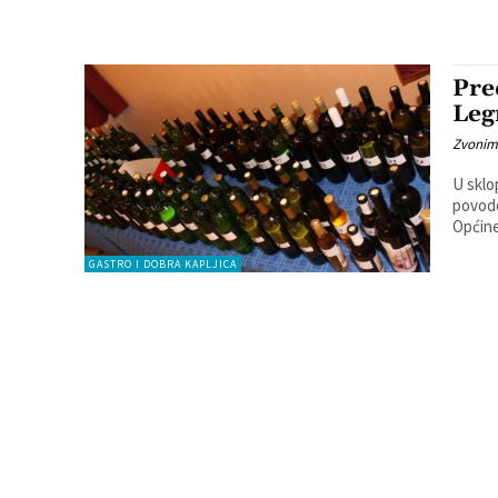
Pre
Leg
Zvonim
U sklo
povodo
Općine
GASTRO I DOBRA KAPLJICA