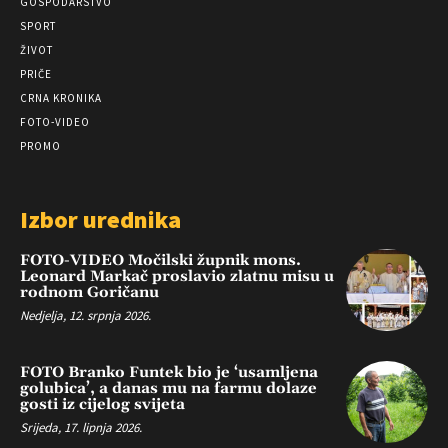
GOSPODARSTVO
SPORT
ŽIVOT
PRIČE
CRNA KRONIKA
FOTO-VIDEO
PROMO
Izbor urednika
FOTO-VIDEO Močilski župnik mons.
Leonard Markač proslavio zlatnu misu u
rodnom Goričanu
Nedjelja, 12. srpnja 2026.
FOTO Branko Funtek bio je ‘usamljena
golubica’, a danas mu na farmu dolaze
gosti iz cijelog svijeta
Srijeda, 17. lipnja 2026.