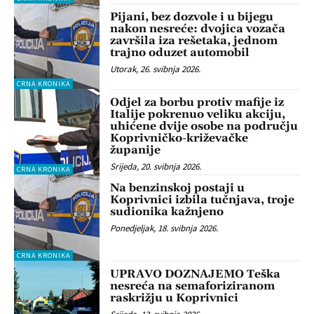
Pijani, bez dozvole i u bijegu
nakon nesreće: dvojica vozača
završila iza rešetaka, jednom
trajno oduzet automobil
Utorak, 26. svibnja 2026.
CRNA KRONIKA
Odjel za borbu protiv mafije iz
Italije pokrenuo veliku akciju,
uhićene dvije osobe na području
Koprivničko-križevačke
županije
Srijeda, 20. svibnja 2026.
CRNA KRONIKA
Na benzinskoj postaji u
Koprivnici izbila tučnjava, troje
sudionika kažnjeno
Ponedjeljak, 18. svibnja 2026.
CRNA KRONIKA
UPRAVO DOZNAJEMO Teška
nesreća na semaforiziranom
raskrižju u Koprivnici