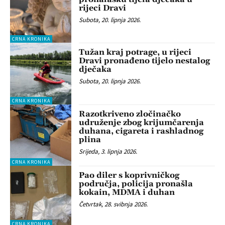
rijeci Dravi
Subota, 20. lipnja 2026.
CRNA KRONIKA
Tužan kraj potrage, u rijeci
Dravi pronađeno tijelo nestalog
dječaka
Subota, 20. lipnja 2026.
CRNA KRONIKA
Razotkriveno zločinačko
udruženje zbog krijumčarenja
duhana, cigareta i rashladnog
plina
Srijeda, 3. lipnja 2026.
CRNA KRONIKA
Pao diler s koprivničkog
područja, policija pronašla
kokain, MDMA i duhan
Četvrtak, 28. svibnja 2026.
CRNA KRONIKA