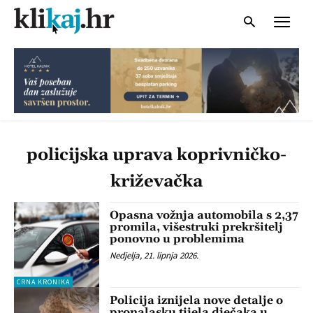
policijska uprava koprivničko-
križevačka
Opasna vožnja automobila s 2,37
promila, višestruki prekršitelj
ponovno u problemima
Nedjelja, 21. lipnja 2026.
CRNA KRONIKA
Policija iznijela nove detalje o
pronalasku tijela dječaka u