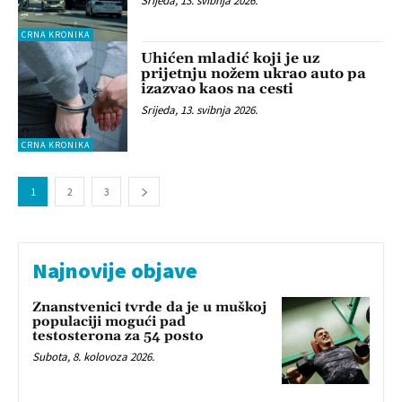
Srijeda, 13. svibnja 2026.
CRNA KRONIKA
Uhićen mladić koji je uz
prijetnju nožem ukrao auto pa
izazvao kaos na cesti
Srijeda, 13. svibnja 2026.
CRNA KRONIKA
1
2
3
Najnovije objave
Znanstvenici tvrde da je u muškoj
populaciji mogući pad
testosterona za 54 posto
Subota, 8. kolovoza 2026.