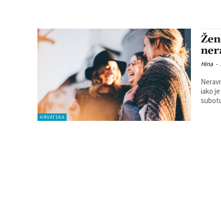
Žen
ner
Hina
-
Neravn
iako j
subotu 
HRVATSKA