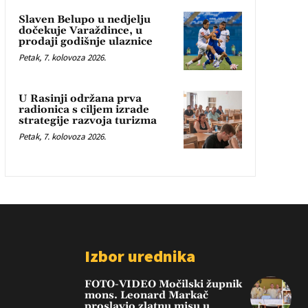
Slaven Belupo u nedjelju
dočekuje Varaždince, u
prodaji godišnje ulaznice
Petak, 7. kolovoza 2026.
U Rasinji održana prva
radionica s ciljem izrade
strategije razvoja turizma
Petak, 7. kolovoza 2026.
Izbor urednika
FOTO-VIDEO Močilski župnik
mons. Leonard Markač
proslavio zlatnu misu u