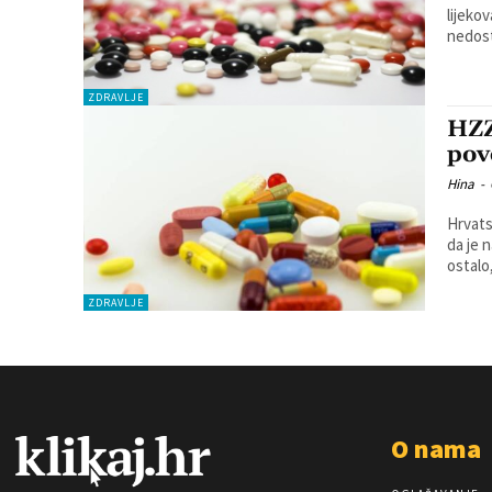
lijeko
nedost
ZDRAVLJE
HZZ
pov
Hina
-
Hrvats
da je 
ostalo,
ZDRAVLJE
O nama