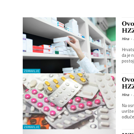
Ovo
HZ
Hina
-
Hrvats
da je n
postoje
ZDRAVLJE
Ovo
HZ
Hina
-
Na osn
uvršte
odluče
ZDRAVLJE