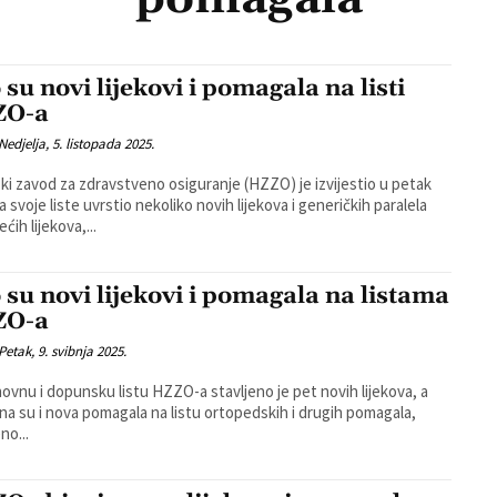
 su novi lijekovi i pomagala na listi
ZO-a
Nedjelja, 5. listopada 2025.
ki zavod za zdravstveno osiguranje (HZZO) je izvijestio u petak
a svoje liste uvrstio nekoliko novih lijekova i generičkih paralela
ćih lijekova,...
 su novi lijekovi i pomagala na listama
ZO-a
Petak, 9. svibnja 2025.
ovnu i dopunsku listu HZZO-a stavljeno je pet novih lijekova, a
na su i nova pomagala na listu ortopedskih i drugih pomagala,
no...