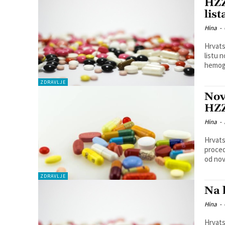
HZZ
lis
Hina
-
Hrvats
listu 
hemoglo
ZDRAVLJE
Nov
HZ
Hina
-
Hrvats
proced
od novi
ZDRAVLJE
Na 
Hina
-
Hrvats