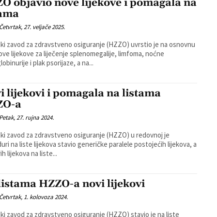
O objavio nove lijekove i pomagala na
tama
Četvrtak, 27. veljače 2025.
ki zavod za zdravstveno osiguranje (HZZO) uvrstio je na osnovnu
nove lijekove za liječenje splenomegalije, limfoma, noćne
binurije i plak psorijaze, a na...
i lijekovi i pomagala na listama
ZO-a
Petak, 27. rujna 2024.
ki zavod za zdravstveno osiguranje (HZZO) u redovnoj je
uri na liste lijekova stavio generičke paralele postojećih lijekova, a
h lijekova na liste...
listama HZZO-a novi lijekovi
Četvrtak, 1. kolovoza 2024.
ki zavod za zdravstveno osiguranje (HZZO) stavio je na liste