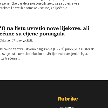
va generičke paralele postojećih lijekova za bolesnike s
atkom lipaze lizosomske kiseline, za liječenje...
O na listu uvrstio nove lijekove, ali
ećane su cijene pomagala
Četvrtak, 27. travnja 2023.
ki zavod za zdravstveno osiguranje (HZZO) priopćio je u utorak
na svoje liste uvrstio nekoliko novih lijekova, namijenjenih, uz
 za liječenje...
Rubrike