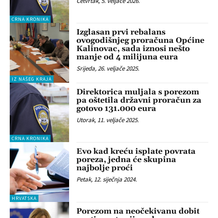
Četvrtak, 5. veljače 2026.
CRNA KRONIKA
Izglasan prvi rebalans
ovogodišnjeg proračuna Općine
Kalinovac, sada iznosi nešto
manje od 4 milijuna eura
Srijeda, 26. veljače 2025.
IZ NAŠEG KRAJA
Direktorica muljala s porezom
pa oštetila državni proračun za
gotovo 131.000 eura
Utorak, 11. veljače 2025.
CRNA KRONIKA
Evo kad kreću isplate povrata
poreza, jedna će skupina
najbolje proći
Petak, 12. siječnja 2024.
HRVATSKA
Porezom na neočekivanu dobit