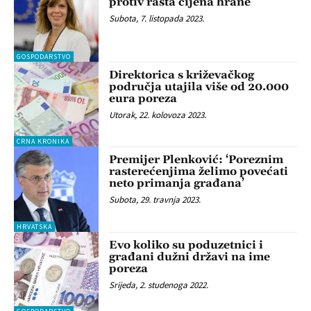
protiv rasta cijena hrane
Subota, 7. listopada 2023.
GOSPODARSTVO
Direktorica s križevačkog
područja utajila više od 20.000
eura poreza
Utorak, 22. kolovoza 2023.
CRNA KRONIKA
Premijer Plenković: ‘Poreznim
rasterećenjima želimo povećati
neto primanja građana’
Subota, 29. travnja 2023.
HRVATSKA
Evo koliko su poduzetnici i
građani dužni državi na ime
poreza
Srijeda, 2. studenoga 2022.