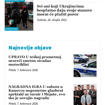
GOSPODARSTVO
Svi oni koji Ukrajincima
besplatno daju svoje stanove
morat će platiti porez
Subota, 26. ožujka 2022.
HRVATSKA
Najnovije objave
UPRAVO U teškoj prometnoj
nesreći smrtno stradao
motociklist
Petak, 7. kolovoza 2026.
NAGRADNA IGRA U subotu u
Kunovcu nogometno-glazbeni
spektakl uz turnir i Mejaše, evo
tko je osvojio nagradu
Petak, 7. kolovoza 2026.