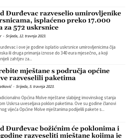
d Đurđevac razveselio umirovljenike
rsnicama, isplaćeno preko 17.000
a za 572 uskrsnice
r
-
Srijeda, 12. travnja 2023.
urđevac i ove je godine isplatio uskrsnice umirovljenicima čija
nska ili druga primanja iznose do 340 eura mjesečno, a koji
ijeli zahtjev za...
rebite mještane s područja općine
ve razveselili paketima
atković
-
Srijeda, 5. travnja 2023.
adicionalno Općina Molve mještane slabijeg imovinskog stanja
skrsa uveseljava poklon paketima. Ove su godine članovi
lnog vijeća Općine Molve mještanima podijelili pakete s...
d Đurđevac božićnim će poklonima i
 godine razveseliti mještane kojima je