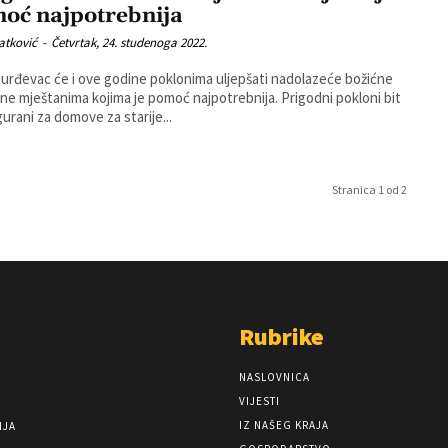
oć najpotrebnija
atković
-
Četvrtak, 24. studenoga 2022.
urđevac će i ove godine poklonima uljepšati nadolazeće božićne
 mještanima kojima je pomoć najpotrebnija. Prigodni pokloni bit
gurani za domove za starije...
Stranica 1 od 2
Rubrike
NASLOVNICA
VIJESTI
IZ NAŠEG KRAJA
NJA