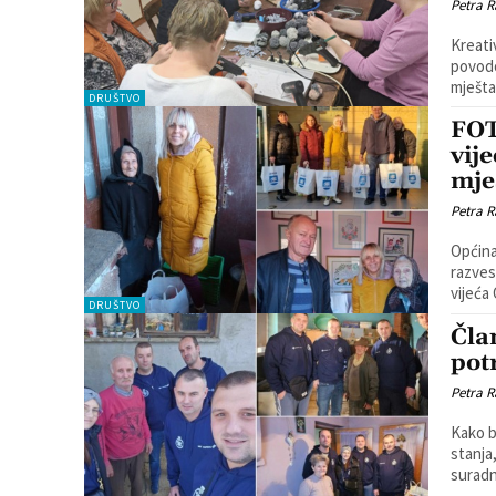
Petra R
Kreati
povodo
DRUŠTVO
FOT
vij
mje
Petra R
Općina
razveseli 
vijeća
DRUŠTVO
Čla
pot
Petra R
Kako b
stanja
suradn