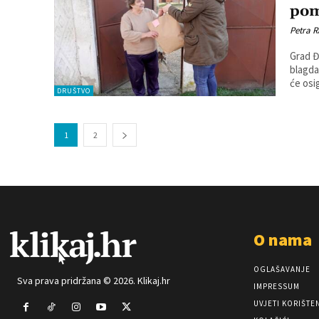
pom
Petra R
Grad Đ
blagdane
će osi
DRUŠTVO
1
2
O nama
OGLAŠAVANJE
Sva prava pridržana © 2026. Klikaj.hr
IMPRESSUM
UVJETI KORIŠTE