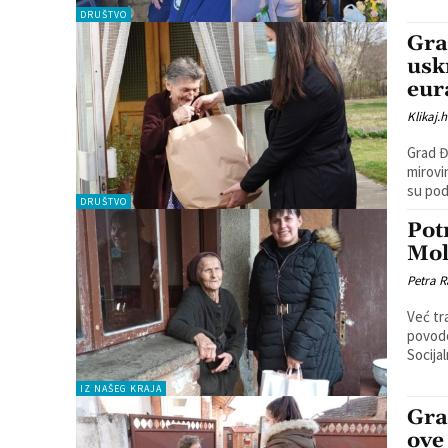
DRUŠTVO
Gra
usk
eur
Klikaj.h
Grad Đ
mirovi
su podn
DRUŠTVO
Pot
Mol
Petra R
Već tr
povodom U
Socija
IZ NAŠEG KRAJA
Gra
ove