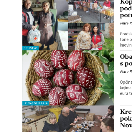
Kop
pod
pot
Petra R
Gradsk
tone p
DRUŠTVO
Oba
s p
Petra R
Općina
kojima
eura t
IZ NAŠEG KRAJA
Kre
pok
Nov