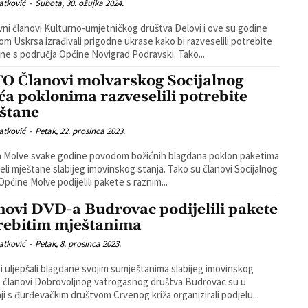
atković
-
Subota, 30. ožujka 2024.
vni članovi Kulturno-umjetničkog društva Delovi i ove su godine
m Uskrsa izrađivali prigodne ukrase kako bi razveselili potrebite
mještane s područja Općine Novigrad Podravski. Tako...
O Članovi molvarskog Socijalnog
eća poklonima razveselili potrebite
štane
atković
-
Petak, 22. prosinca 2023.
 Molve svake godine povodom božićnih blagdana poklon paketima
mještane slabijeg imovinskog stanja. Tako su članovi Socijalnog
 Općine Molve podijelili pakete s raznim...
novi DVD-a Budrovac podijelili pakete
rebitim mještanima
atković
-
Petak, 8. prosinca 2023.
i uljepšali blagdane svojim sumještanima slabijeg imovinskog
, članovi Dobrovoljnog vatrogasnog društva Budrovac su u
ji s đurđevačkim društvom Crvenog križa organizirali podjelu...