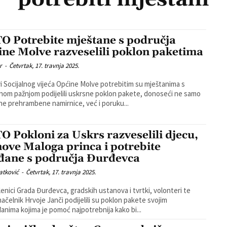
O Potrebite mještane s područja
ine Molve razveselili poklon paketima
r
-
Četvrtak, 17. travnja 2025.
i Socijalnog vijeća Općine Molve potrebitim su mještanima s
om pažnjom podijelili uskrsne poklon pakete, donoseći ne samo
e prehrambene namirnice, već i poruku...
O Pokloni za Uskrs razveselili djecu,
nove Maloga princa i potrebite
đane s područja Đurđevca
atković
-
Četvrtak, 17. travnja 2025.
enici Grada Đurđevca, gradskih ustanova i tvrtki, volonteri te
ačelnik Hrvoje Janči podijelili su poklon pakete svojim
anima kojima je pomoć najpotrebnija kako bi...