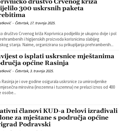
rivničko društvo Crvenog križa
ijelilo 300 uskrsnih paketa
rebitima
atković
-
Četvrtak, 17. travnja 2025.
o društvo Crvenog križa Koprivnica podijelilo je ukupno dvije i pol
rehrambenih i higijenskih proizvoda korisnicima slabijeg
imovinskog stanja. Naime, organizirana su prikupljanja prehrambenih...
vijest o isplati uskrsnice mještanima
odručja općine Rasinja
atković
-
Četvrtak, 3. travnja 2025.
 Rasinja je i ove godine osigurala uskrsnice za umirovljenike
 mjesečna mirovina (inozemna i tuzemna) ne prelazi iznos od 400
e osobe...
ativni članovi KUD-a Delovi izrađivali
lone za mještane s područja općine
igrad Podravski