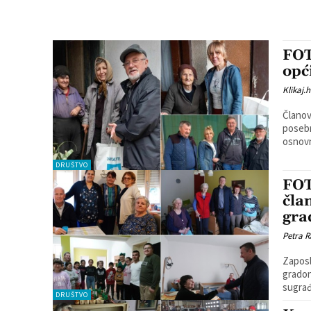
FOT
opć
Klikaj.h
Članov
posebn
osnovn
DRUŠTVO
FOT
čla
gra
Petra R
Zaposl
gradon
sugrađ
DRUŠTVO