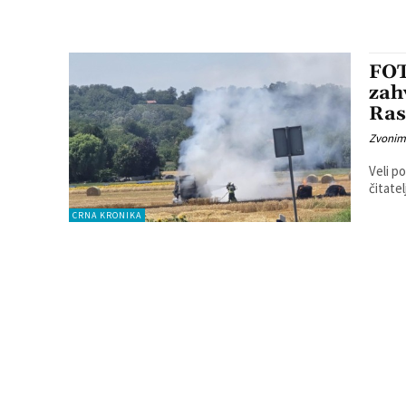
FOT
zah
Ras
Zvonim
Veli p
čitatel
CRNA KRONIKA