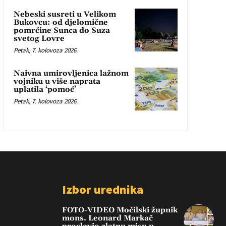
Nebeski susreti u Velikom
Bukovcu: od djelomične
pomrčine Sunca do Suza
svetog Lovre
Petak, 7. kolovoza 2026.
Naivna umirovljenica lažnom
vojniku u više naprata
uplatila ‘pomoć’
Petak, 7. kolovoza 2026.
Izbor urednika
FOTO-VIDEO Močilski župnik
mons. Leonard Markač