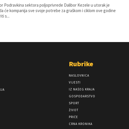
or Podravkina sektora poljoprivrede Dalibor Kezele u utorak je
da će kompanija sve svoje potrebe za graškom i ciklom ove godine
ti s...
Rubrike
NASLOVNICA
VIJESTI
IZ NAŠEG KRAJA
NJA
GOSPODARSTVO
SPORT
ŽIVOT
PRIČE
CRNA KRONIKA