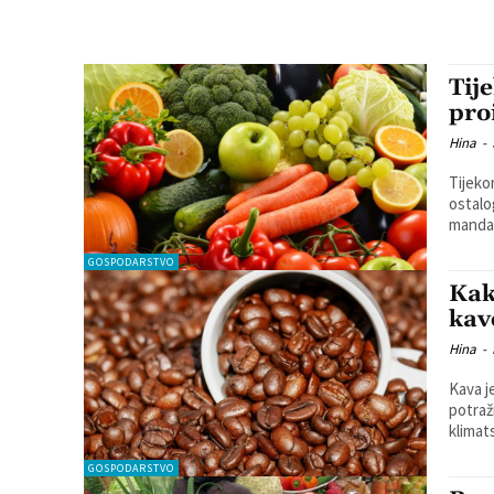
Tij
pro
Hina
-
Tijeko
ostalo
mandar
GOSPODARSTVO
Kak
kav
Hina
-
Kava j
potraž
klimat
GOSPODARSTVO