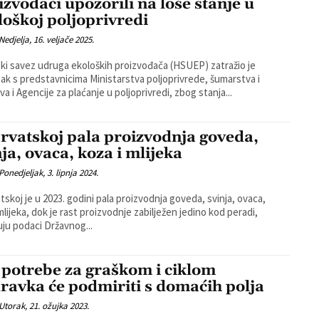
izvođači upozorili na loše stanje u
loškoj poljoprivredi
Nedjelja, 16. veljače 2025.
ki savez udruga ekoloških proizvođača (HSUEP) zatražio je
ak s predstavnicima Ministarstva poljoprivrede, šumarstva i
va i Agencije za plaćanje u poljoprivredi, zbog stanja...
rvatskoj pala proizvodnja goveda,
nja, ovaca, koza i mlijeka
Ponedjeljak, 3. lipnja 2024.
tskoj je u 2023. godini pala proizvodnja goveda, svinja, ovaca,
mlijeka, dok je rast proizvodnje zabilježen jedino kod peradi,
ju podaci Državnog...
 potrebe za graškom i ciklom
ravka će podmiriti s domaćih polja
Utorak, 21. ožujka 2023.