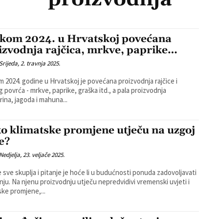
ekom 2024. u Hrvatskoj povećana
izvodnja rajčica, mrkve, paprike…
Srijeda, 2. travnja 2025.
m 2024. godine u Hrvatskoj je povećana proizvodnja rajčice i
g povrća - mrkve, paprike, graška itd., a pala proizvodnja
ina, jagoda i mahuna...
o klimatske promjene utječu na uzgoj
e?
Nedjelja, 23. veljače 2025.
e sve skuplja i pitanje je hoće li u budućnosti ponuda zadovoljavati
nju. Na njenu proizvodnju utječu nepredvidivi vremenski uvjeti i
ske promjene,...