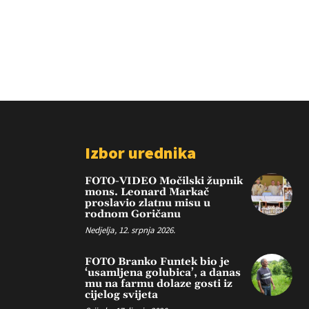
Izbor urednika
FOTO-VIDEO Močilski župnik
mons. Leonard Markač
proslavio zlatnu misu u
rodnom Goričanu
Nedjelja, 12. srpnja 2026.
FOTO Branko Funtek bio je
‘usamljena golubica’, a danas
mu na farmu dolaze gosti iz
cijelog svijeta