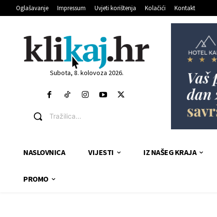
Oglašavanje
Impressum
Uvjeti korištenja
Kolačići
Kontakt
Subota, 8. kolovoza 2026.
Tražilica...
NASLOVNICA
VIJESTI
IZ NAŠEG KRAJA
PROMO