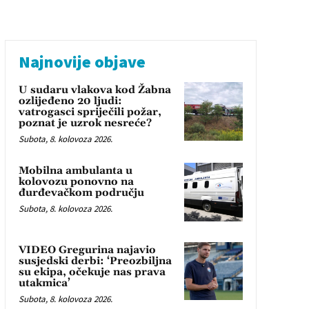
Najnovije objave
U sudaru vlakova kod Žabna
ozlijeđeno 20 ljudi:
vatrogasci spriječili požar,
poznat je uzrok nesreće?
Subota, 8. kolovoza 2026.
Mobilna ambulanta u
kolovozu ponovno na
đurđevačkom području
Subota, 8. kolovoza 2026.
VIDEO Gregurina najavio
susjedski derbi: ‘Preozbiljna
su ekipa, očekuje nas prava
utakmica’
Subota, 8. kolovoza 2026.