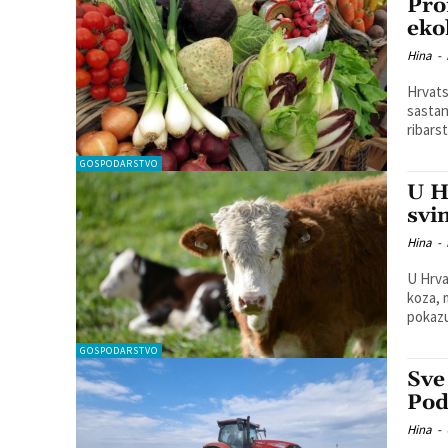
Pro
eko
Hina
-
Hrvats
sastan
ribarst
GOSPODARSTVO
U H
svi
Hina
-
U Hrva
koza, 
pokazu
GOSPODARSTVO
Sve
Pod
Hina
-