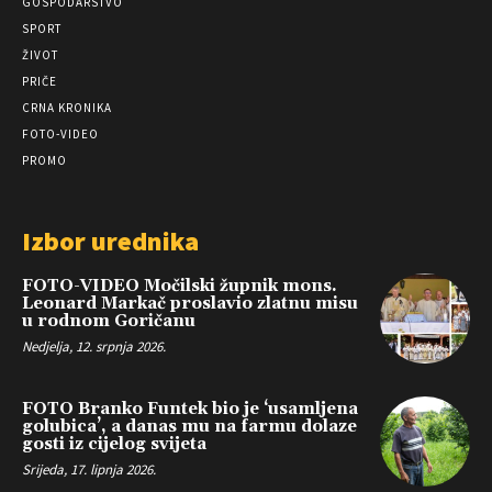
GOSPODARSTVO
SPORT
ŽIVOT
PRIČE
CRNA KRONIKA
FOTO-VIDEO
PROMO
Izbor urednika
FOTO-VIDEO Močilski župnik mons.
Leonard Markač proslavio zlatnu misu
u rodnom Goričanu
Nedjelja, 12. srpnja 2026.
FOTO Branko Funtek bio je ‘usamljena
golubica’, a danas mu na farmu dolaze
gosti iz cijelog svijeta
Srijeda, 17. lipnja 2026.