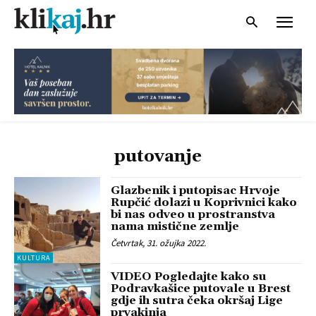
putovanje
Glazbenik i putopisac Hrvoje
Rupčić dolazi u Koprivnici kako
bi nas odveo u prostranstva
nama mistične zemlje
Četvrtak, 31. ožujka 2022.
KULTURA
VIDEO Pogledajte kako su
Podravkašice putovale u Brest
gdje ih sutra čeka okršaj Lige
prvakinja