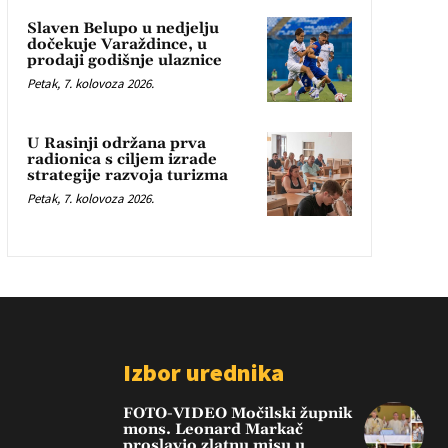
Slaven Belupo u nedjelju
dočekuje Varaždince, u
prodaji godišnje ulaznice
Petak, 7. kolovoza 2026.
U Rasinji održana prva
radionica s ciljem izrade
strategije razvoja turizma
Petak, 7. kolovoza 2026.
Izbor urednika
FOTO-VIDEO Močilski župnik
mons. Leonard Markač
proslavio zlatnu misu u