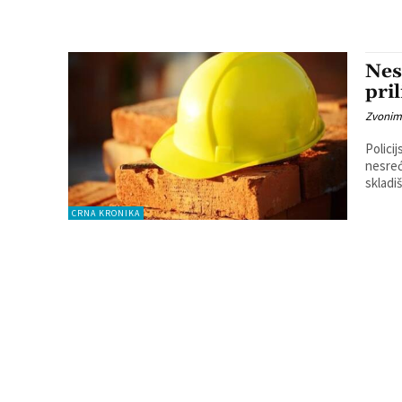
Nes
pri
Zvonim
Polici
nesreće na radu. Naime, u č
skladi
CRNA KRONIKA