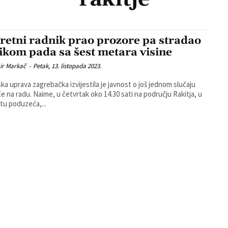
retni radnik prao prozore pa stradao
likom pada sa šest metara visine
ir Markač
-
Petak, 13. listopada 2023.
jska uprava zagrebačka izvijestila je javnost o još jednom slučaju
etvrtak oko 14.30 sati na području Rakitja, u
štu poduzeća,...