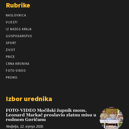
Rubrike
NASLOVNICA
VIJESTI
IZ NAŠEG KRAJA
GOSPODARSTVO
SPORT
ŽIVOT
PRIČE
CRNA KRONIKA
FOTO-VIDEO
PROMO
Izbor urednika
FOTO-VIDEO Močilski župnik mons.
Leonard Markač proslavio zlatnu misu u
rodnom Goričanu
Nedjelja, 12. srpnja 2026.