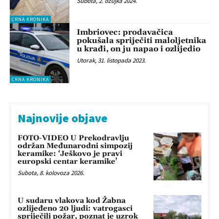
Subota, 2. ožujka 2024.
CRNA KRONIKA
Imbriovec: prodavačica
pokušala spriječiti maloljetnika
u krađi, on ju napao i ozlijedio
Utorak, 31. listopada 2023.
CRNA KRONIKA
Najnovije objave
FOTO-VIDEO U Prekodravlju
održan Međunarodni simpozij
keramike: ‘Ješkovo je pravi
europski centar keramike’
Subota, 8. kolovoza 2026.
U sudaru vlakova kod Žabna
ozlijeđeno 20 ljudi: vatrogasci
spriječili požar, poznat je uzrok