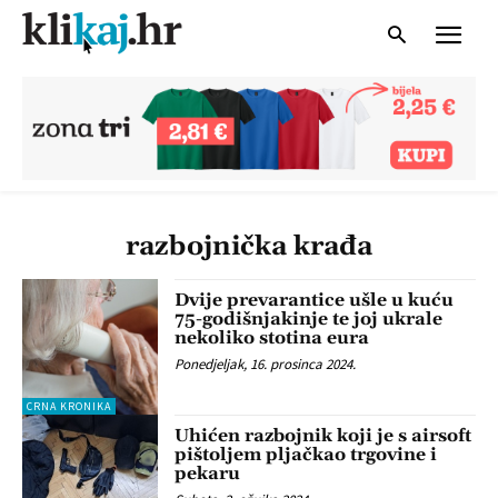
razbojnička krađa
Dvije prevarantice ušle u kuću
75-godišnjakinje te joj ukrale
nekoliko stotina eura
Ponedjeljak, 16. prosinca 2024.
CRNA KRONIKA
Uhićen razbojnik koji je s airsoft
pištoljem pljačkao trgovine i
pekaru