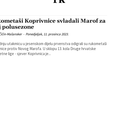
ometaši Koprivnice svladali Marof za
j polusezone
Čičin-Mašansker
-
Ponedjeljak, 11. prosinca 2023.
dnju utakmicu u jesenskom dijelu prvenstva odigrali su rukometaši
rotiv Novog Marofa. U sklopu 13. kola Druge hrvatske
tne lige - sjever Koprivnica je...