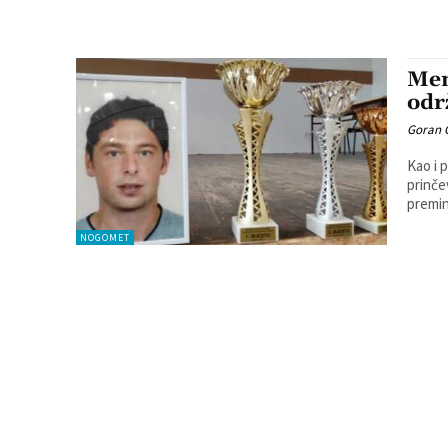
Mem
održ
Goran 
Kao i 
prinče
NOGOMET