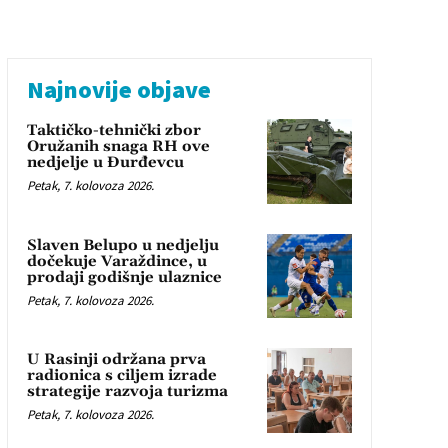
Najnovije objave
Taktičko-tehnički zbor
Oružanih snaga RH ove
nedjelje u Đurđevcu
Petak, 7. kolovoza 2026.
Slaven Belupo u nedjelju
dočekuje Varaždince, u
prodaji godišnje ulaznice
Petak, 7. kolovoza 2026.
U Rasinji održana prva
radionica s ciljem izrade
strategije razvoja turizma
Petak, 7. kolovoza 2026.