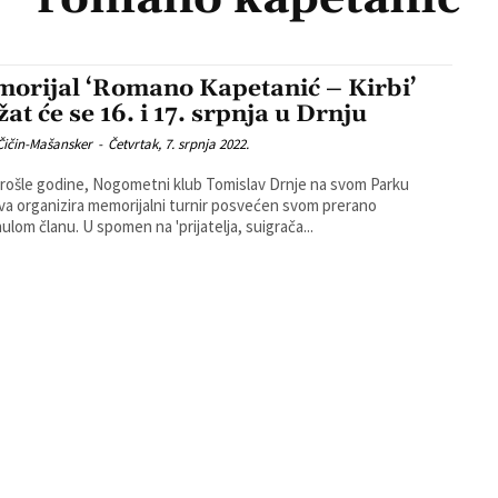
orijal ‘Romano Kapetanić – Kirbi’
at će se 16. i 17. srpnja u Drnju
Čičin-Mašansker
-
Četvrtak, 7. srpnja 2022.
prošle godine, Nogometni klub Tomislav Drnje na svom Parku
va organizira memorijalni turnir posvećen svom prerano
preminulom članu. U spomen na 'prijatelja, suigrača...