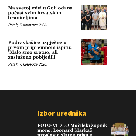
Na svetoj misi u Goli odana
počast svim hrvatskim
braniteljima
Petak, 7. kolovoza 2026.
Podravkašice uspješne u
prvom pripremnom ispitu:
‘Malo smo sretno, ali
zasluženo pobijedili’
Petak, 7. kolovoza 2026.
Izbor urednika
FOTO-VIDEO Močilski župnik
mons. Leonard Markač
proslavio zlatnu misu u