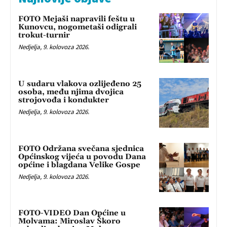
FOTO Mejaši napravili feštu u
Kunovcu, nogometaši odigrali
trokut-turnir
Nedjelja, 9. kolovoza 2026.
U sudaru vlakova ozlijeđeno 25
osoba, među njima dvojica
strojovođa i kondukter
Nedjelja, 9. kolovoza 2026.
FOTO Održana svečana sjednica
Općinskog vijeća u povodu Dana
općine i blagdana Velike Gospe
Nedjelja, 9. kolovoza 2026.
FOTO-VIDEO Dan Općine u
Molvama: Miroslav Škoro