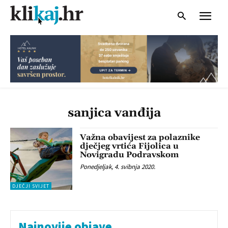
sanjica vanđija
Važna obavijest za polaznike
dječjeg vrtića Fijolica u
Novigradu Podravskom
Ponedjeljak, 4. svibnja 2020.
DJEČJI SVIJET
Najnovije objave