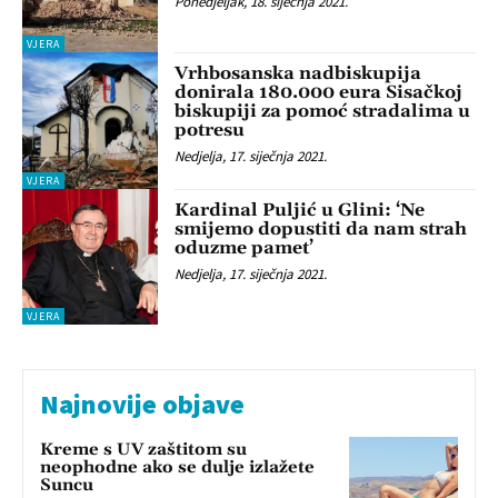
Ponedjeljak, 18. siječnja 2021.
VJERA
Vrhbosanska nadbiskupija
donirala 180.000 eura Sisačkoj
biskupiji za pomoć stradalima u
potresu
Nedjelja, 17. siječnja 2021.
VJERA
Kardinal Puljić u Glini: ‘Ne
smijemo dopustiti da nam strah
oduzme pamet’
Nedjelja, 17. siječnja 2021.
VJERA
Najnovije objave
Kreme s UV zaštitom su
neophodne ako se dulje izlažete
Suncu