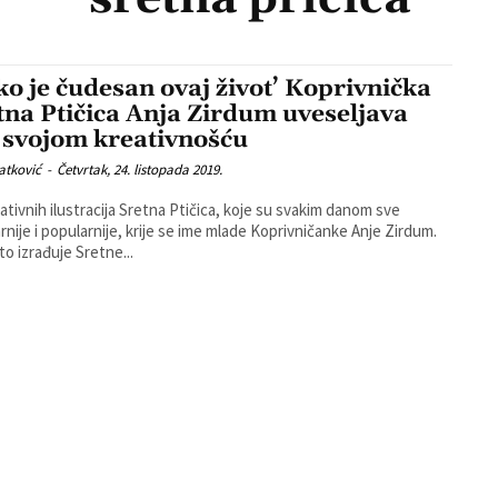
ko je čudesan ovaj život’ Koprivnička
tna Ptičica Anja Zirdum uveseljava
 svojom kreativnošću
atković
-
Četvrtak, 24. listopada 2019.
eativnih ilustracija Sretna Ptičica, koje su svakim danom sve
rnije i popularnije, krije se ime mlade Koprivničanke Anje Zirdum.
to izrađuje Sretne...