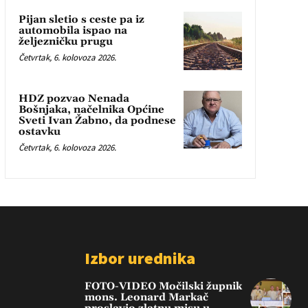
Pijan sletio s ceste pa iz
automobila ispao na
željezničku prugu
Četvrtak, 6. kolovoza 2026.
HDZ pozvao Nenada
Bošnjaka, načelnika Općine
Sveti Ivan Žabno, da podnese
ostavku
Četvrtak, 6. kolovoza 2026.
Izbor urednika
FOTO-VIDEO Močilski župnik
mons. Leonard Markač