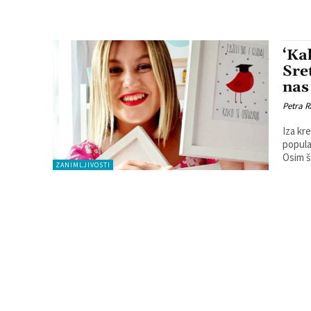
‘Ka
Sre
nas
Petra R
Iza kr
popula
Osim š
ZANIMLJIVOSTI