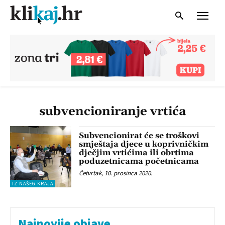
subvencioniranje vrtića
Subvencionirat će se troškovi
smještaja djece u koprivničkim
dječjim vrtićima ili obrtima
poduzetnicama početnicama
Četvrtak, 10. prosinca 2020.
IZ NAŠEG KRAJA
Najnovije objave