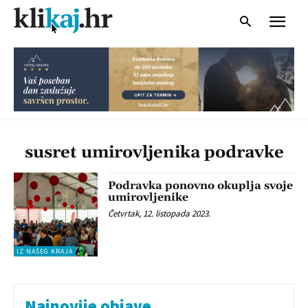
susret umirovljenika podravke
Podravka ponovno okuplja svoje
umirovljenike
Četvrtak, 12. listopada 2023.
IZ NAŠEG KRAJA
Najnovije objave