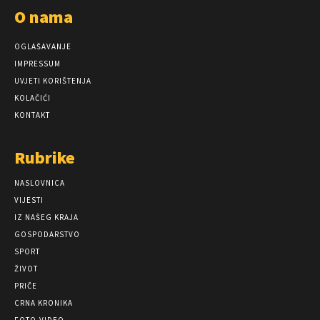
O nama
OGLAŠAVANJE
IMPRESSUM
UVJETI KORIŠTENJA
KOLAČIĆI
KONTAKT
Rubrike
NASLOVNICA
VIJESTI
IZ NAŠEG KRAJA
GOSPODARSTVO
SPORT
ŽIVOT
PRIČE
CRNA KRONIKA