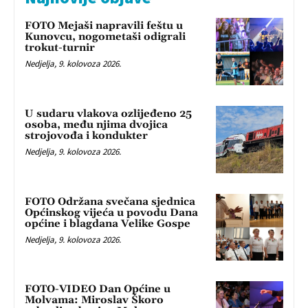
FOTO Mejaši napravili feštu u
Kunovcu, nogometaši odigrali
trokut-turnir
Nedjelja, 9. kolovoza 2026.
U sudaru vlakova ozlijeđeno 25
osoba, među njima dvojica
strojovođa i kondukter
Nedjelja, 9. kolovoza 2026.
FOTO Održana svečana sjednica
Općinskog vijeća u povodu Dana
općine i blagdana Velike Gospe
Nedjelja, 9. kolovoza 2026.
FOTO-VIDEO Dan Općine u
Molvama: Miroslav Škoro