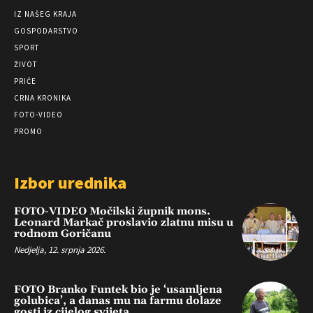
IZ NAŠEG KRAJA
GOSPODARSTVO
SPORT
ŽIVOT
PRIČE
CRNA KRONIKA
FOTO-VIDEO
PROMO
Izbor urednika
FOTO-VIDEO Močilski župnik mons.
Leonard Markač proslavio zlatnu misu u
rodnom Goričanu
Nedjelja, 12. srpnja 2026.
FOTO Branko Funtek bio je ‘usamljena
golubica’, a danas mu na farmu dolaze
gosti iz cijelog svijeta