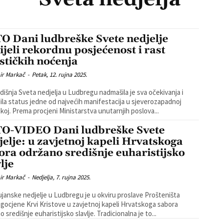
O Dani ludbreške Svete nedjelje
ijeli rekordnu posjećenost i rast
ističkih noćenja
ir Markač
-
Petak, 12. rujna 2025.
išnja Sveta nedjelja u Ludbregu nadmašila je sva očekivanja i
ila status jedne od najvećih manifestacija u sjeverozapadnoj
koj. Prema procjeni Ministarstva unutarnjih poslova...
O-VIDEO Dani ludbreške Svete
jelje: u zavjetnoj kapeli Hrvatskoga
ora održano središnje euharistijsko
lje
ir Markač
-
Nedjelja, 7. rujna 2025.
ujanske nedjelje u Ludbregu je u okviru proslave Prošteništa
gocjene Krvi Kristove u zavjetnoj kapeli Hrvatskoga sabora
održano središnje euharistijsko slavlje. Tradicionalna je to...