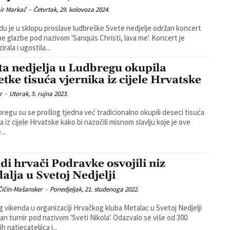
ir Markač
-
Četvrtak, 29. kolovoza 2024.
edu je u sklopu proslave ludbreške Svete nedjelje održan koncert
ne glazbe pod nazivom 'Sanquis Christi, lava me'. Koncert je
irala i ugostila...
ta nedjelja u Ludbregu okupila
etke tisuća vjernika iz cijele Hrvatske
r
-
Utorak, 5. rujna 2023.
regu su se prošlog tjedna već tradicionalno okupili deseci tisuća
ka iz cijele Hrvatske kako bi nazočili misnom slavlju koje je ove
..
di hrvači Podravke osvojili niz
alja u Svetoj Nedjelji
Čičin-Mašansker
-
Ponedjeljak, 21. studenoga 2022.
g vikenda u organizaciji Hrvačkog kluba Metalac u Svetoj Nedjelji
turnir pod nazivom 'Sveti Nikola'. Odazvalo se više od 300
 natjecateljica i...