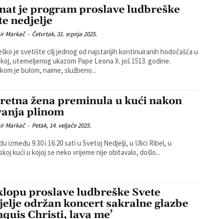
nat je program proslave ludbreške
te nedjelje
ir Markač
-
Četvrtak, 31. srpnja 2025.
ško je svetište cilj jednog od najstarijih kontinuiranih hodočašća u
koj, utemeljenog ukazom Pape Leona X. još 1513. godine.
kom je bulom, naime, službeno...
retna žena preminula u kući nakon
vanja plinom
ir Markač
-
Petak, 14. veljače 2025.
du između 9.30 i 16.20 sati u Svetoj Nedjelji, u Ulici Ribel, u
skoj kući u kojoj se neko vrijeme nije obitavalo, došlo...
klopu proslave ludbreške Svete
jelje održan koncert sakralne glazbe
nquis Christi, lava me’