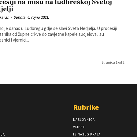
cesiji na misu na ludbreškoj Svetoj
jelji
 Karan
-
Subota, 4. rujna 2021.
o je danas u Ludbregu gdje se slavi Sveta Nedjelja. U procesiji
snika od župne crkve do zavjetne kapele sudjelovali su
nici i vjernici...
Stranica 1 od 2
Rubrike
NASLOVNICA
VIJESTI
IZ NAŠEG KRAJA
NJA