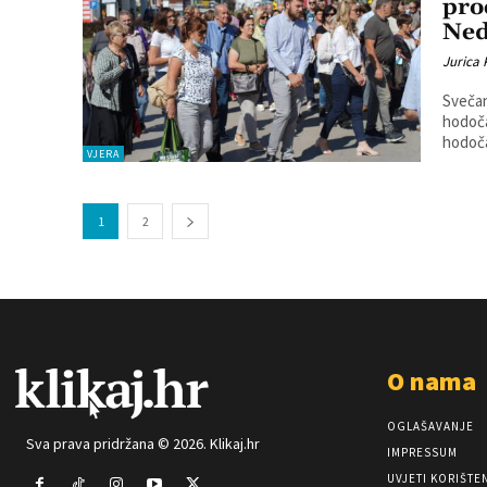
pro
Ned
Jurica
Svečan
hodoča
hodočas
VJERA
1
2
O nama
OGLAŠAVANJE
Sva prava pridržana © 2026. Klikaj.hr
IMPRESSUM
UVJETI KORIŠTE