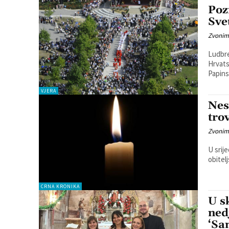
Poz
Sve
Zvonim
Ludbre
Hrvats
Papins
VJERA
Nes
tro
Zvonim
U srije
obitelj
CRNA KRONIKA
U s
ned
‘Sa