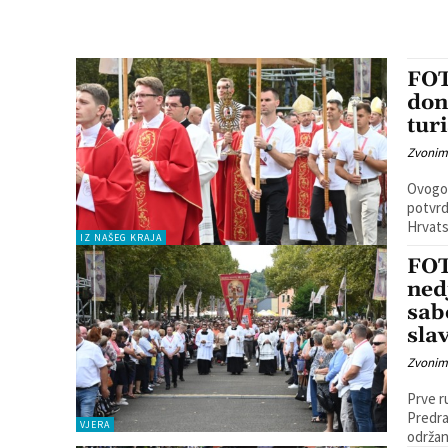
FOT
don
tur
Zvonim
Ovogod
potvrd
Hrvats
IZ NAŠEG KRAJA
FOT
ned
sab
slav
Zvonim
Prve r
Predra
VJERA