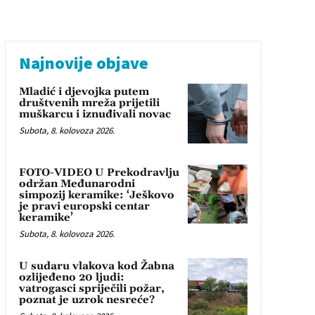
Najnovije objave
Mladić i djevojka putem
društvenih mreža prijetili
muškarcu i iznuđivali novac
Subota, 8. kolovoza 2026.
FOTO-VIDEO U Prekodravlju
održan Međunarodni
simpozij keramike: ‘Ješkovo
je pravi europski centar
keramike’
Subota, 8. kolovoza 2026.
U sudaru vlakova kod Žabna
ozlijeđeno 20 ljudi:
vatrogasci spriječili požar,
poznat je uzrok nesreće?