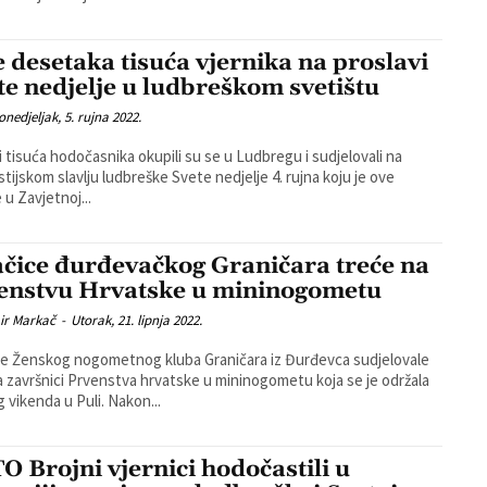
e desetaka tisuća vjernika na proslavi
te nedjelje u ludbreškom svetištu
onedjeljak, 5. rujna 2022.
 tisuća hodočasnika okupili su se u Ludbregu i sudjelovali na
stijskom slavlju ludbreške Svete nedjelje 4. rujna koju je ove
 u Zavjetnoj...
ačice đurđevačkog Graničara treće na
enstvu Hrvatske u mininogometu
ir Markač
-
Utorak, 21. lipnja 2022.
ce Ženskog nogometnog kluba Graničara iz Đurđevca sudjelovale
a završnici Prvenstva hrvatske u mininogometu koja se je održala
prošlog vikenda u Puli. Nakon...
O Brojni vjernici hodočastili u