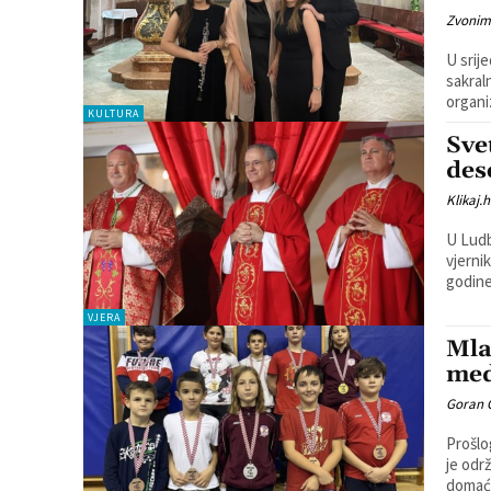
Zvonim
U srij
sakral
organiz
KULTURA
Sve
des
Klikaj.h
U Ludb
vjerni
godine.
VJERA
Mla
med
Goran 
Prošlo
je održan 
domaćih