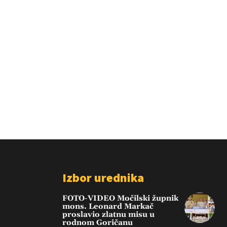
Izbor urednika
FOTO-VIDEO Močilski župnik
mons. Leonard Markač
proslavio zlatnu misu u
rodnom Goričanu