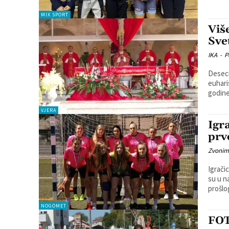
MIX SPORT
Viš
Sve
IKA
-
P
Deseci
euhari
godine
VJERA
Igr
prv
Zvonim
Igrači
su u n
NOGOMET
FOT