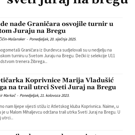
de nade Graničara osvojile turnir u
tom Juraju na Bregu
Čičin-Mašansker
-
Ponedjeljak, 20. siječnja 2025.
nogometaši Graničara iz Đurđevca sudjelovali su u nedjelju na
m turniru u Svetom Juraju na Bregu. Dečki iz selekcije U11
dstvom trenera Žibrega...
etičarka Koprivnice Marija Vladušić
ga na trail utrci Sveti Juraj na Bregu
ir Markač
-
Ponedjeljak, 21. kolovoza 2023.
 nam lijepe vijesti stižu iz Atletskog kluba Koprivnica. Naime, u
 je u Malom Mihaljevcu održana trail utrka Sveti Juraj na Bregu. U
 utrci...