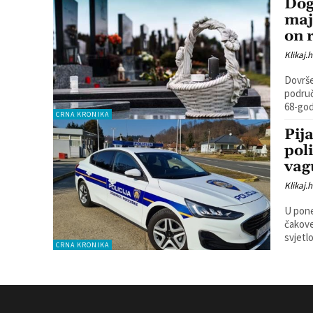
Dog
maj
on 
Klikaj.h
Dovrše
područj
68-godi
CRNA KRONIKA
Pij
pol
vag
Klikaj.h
U poned
čakove
svjetl
CRNA KRONIKA