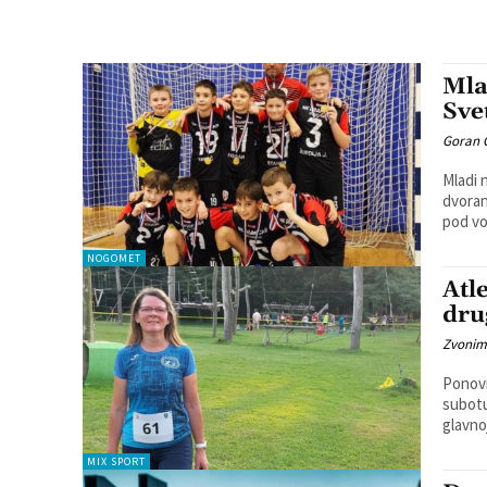
Mla
Sve
Goran 
Mladi 
dvoransko
pod vo
NOGOMET
Atl
dru
Zvonim
Ponovno
subotu
glavnoj
MIX SPORT