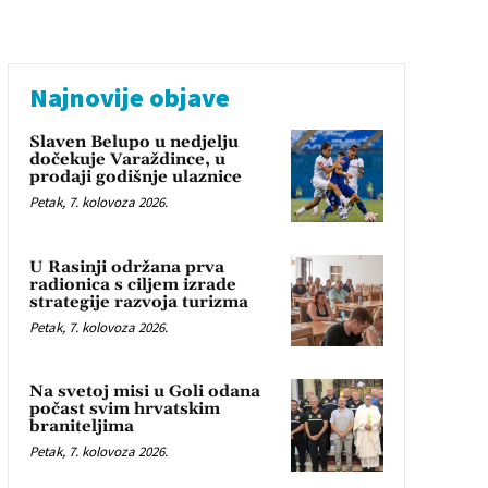
Najnovije objave
Slaven Belupo u nedjelju
dočekuje Varaždince, u
prodaji godišnje ulaznice
Petak, 7. kolovoza 2026.
U Rasinji održana prva
radionica s ciljem izrade
strategije razvoja turizma
Petak, 7. kolovoza 2026.
Na svetoj misi u Goli odana
počast svim hrvatskim
braniteljima
Petak, 7. kolovoza 2026.