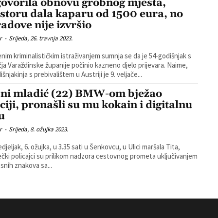
ovorila obnovu grobnog mjesta,
storu dala kaparu od 1500 eura, no
radove nije izvršio
r
-
Srijeda, 26. travnja 2023.
nim kriminalističkim istraživanjem sumnja se da je 54-godišnjak s
a Varaždinske županije počinio kazneno djelo prijevara. Naime,
šnjakinja s prebivalištem u Austriji je 9. veljače...
ani mladić (22) BMW-om bježao
iciji, pronašli su mu kokain i digitalnu
u
r
-
Srijeda, 8. ožujka 2023.
jeljak, 6. ožujka, u 3.35 sati u Šenkovcu, u Ulici maršala Tita,
čki policajci su prilikom nadzora cestovnog prometa uključivanjem
osnih znakova sa...