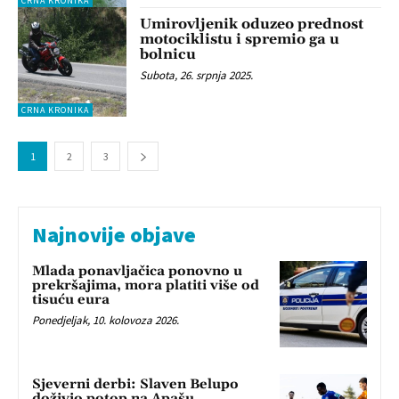
CRNA KRONIKA
Umirovljenik oduzeo prednost
motociklistu i spremio ga u
bolnicu
Subota, 26. srpnja 2025.
CRNA KRONIKA
1
2
3
Najnovije objave
Mlada ponavljačica ponovno u
prekršajima, mora platiti više od
tisuću eura
Ponedjeljak, 10. kolovoza 2026.
Sjeverni derbi: Slaven Belupo
doživio potop na Apašu,