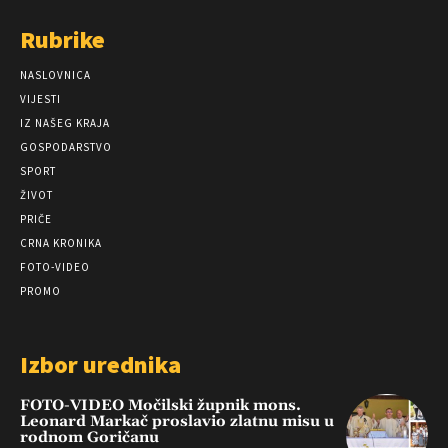
Rubrike
NASLOVNICA
VIJESTI
IZ NAŠEG KRAJA
GOSPODARSTVO
SPORT
ŽIVOT
PRIČE
CRNA KRONIKA
FOTO-VIDEO
PROMO
Izbor urednika
FOTO-VIDEO Močilski župnik mons.
Leonard Markač proslavio zlatnu misu u
rodnom Goričanu