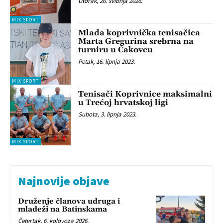
Utorak, 26. svibnja 2026.
MIX SPORT
Mlada koprivnička tenisačica
Marta Gregurina srebrna na
turniru u Čakovcu
Petak, 16. lipnja 2023.
MIX SPORT
Tenisači Koprivnice maksimalni
u Trećoj hrvatskoj ligi
Subota, 3. lipnja 2023.
MIX SPORT
Najnovije objave
Druženje članova udruga i
mladeži na Batinskama
Četvrtak, 6. kolovoza 2026.