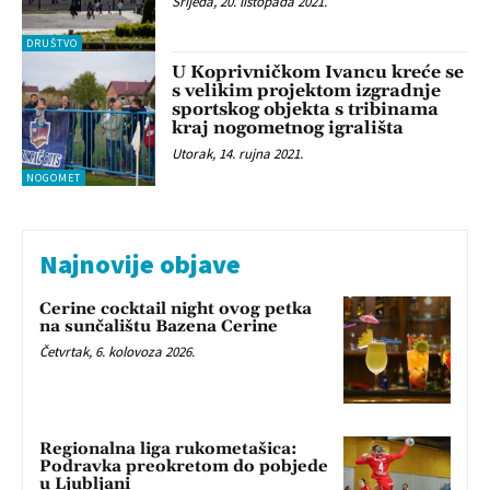
Srijeda, 20. listopada 2021.
DRUŠTVO
U Koprivničkom Ivancu kreće se
s velikim projektom izgradnje
sportskog objekta s tribinama
kraj nogometnog igrališta
Utorak, 14. rujna 2021.
NOGOMET
Najnovije objave
Cerine cocktail night ovog petka
na sunčalištu Bazena Cerine
Četvrtak, 6. kolovoza 2026.
Regionalna liga rukometašica:
Podravka preokretom do pobjede
u Ljubljani