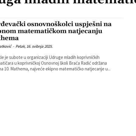
đevački osnovnoškolci uspješni na
pnom matematičkom natjecanju
thema
atković
-
Petak, 16. svibnja 2025.
le je subote u organizaciji Udruge mladih koprivničkih
tičara u koprivničkoj Osnovnoj školi Braća Radić održana
rna 10. Mathema, najveće ekipno matematičko natjecanje u...