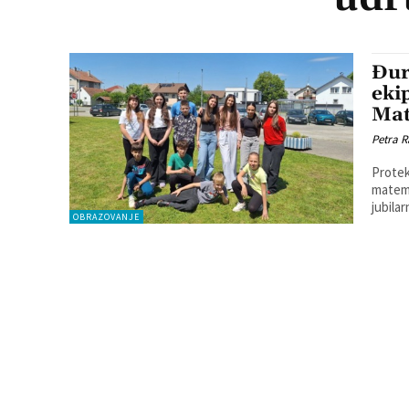
Đur
eki
Ma
Petra R
Protek
matema
jubila
OBRAZOVANJE