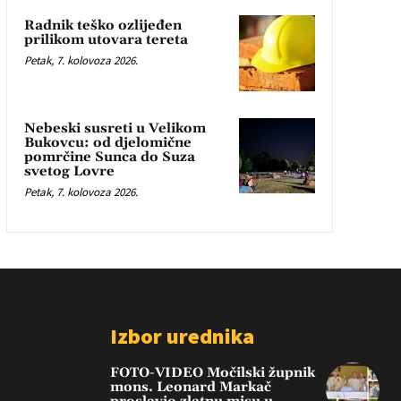
Radnik teško ozlijeđen
prilikom utovara tereta
Petak, 7. kolovoza 2026.
Nebeski susreti u Velikom
Bukovcu: od djelomične
pomrčine Sunca do Suza
svetog Lovre
Petak, 7. kolovoza 2026.
Izbor urednika
FOTO-VIDEO Močilski župnik
mons. Leonard Markač