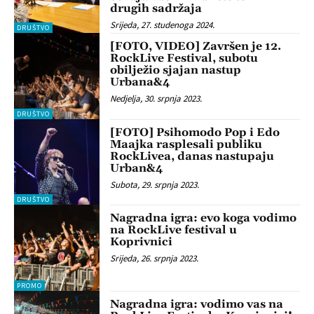
drugih sadržaja
Srijeda, 27. studenoga 2024.
DRUŠTVO
[FOTO, VIDEO] Završen je 12.
RockLive Festival, subotu
obilježio sjajan nastup
Urbana&4
Nedjelja, 30. srpnja 2023.
DRUŠTVO
[FOTO] Psihomodo Pop i Edo
Maajka rasplesali publiku
RockLivea, danas nastupaju
Urban&4
Subota, 29. srpnja 2023.
DRUŠTVO
Nagradna igra: evo koga vodimo
na RockLive festival u
Koprivnici
Srijeda, 26. srpnja 2023.
PROMO
Nagradna igra: vodimo vas na