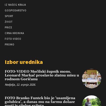
IZ NAŠEG KRAJA
GOSPODARSTVO
SPORT
ŽIVOT
PRIČE
CRNA KRONIKA
FOTO-VIDEO
PROMO
Izbor urednika
FOTO-VIDEO Močilski župnik mons.
Leonard Markač proslavio zlatnu misu u
rodnom Goričanu
Nedjelja, 12. srpnja 2026.
FOTO Branko Funtek bio je ‘usamljena
golubica’, a danas mu na farmu dolaze
gosti iz cijelog svijeta