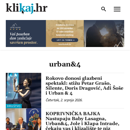
urban&4
Rokovo donosi glazbeni
spektakl: stižu Petar Grašo,
Silente, Doris Dragović, Adi Šoše
i Urban & 4
Četvrtak, 2. srpnja 2026.
DRUŠTVO
KOPRIVNIČKA BAJKA
Nastupaju Baby Lasagna,
Urban&4, Jole i Klapa Intrade,
čekaju vas i klizalište te niz