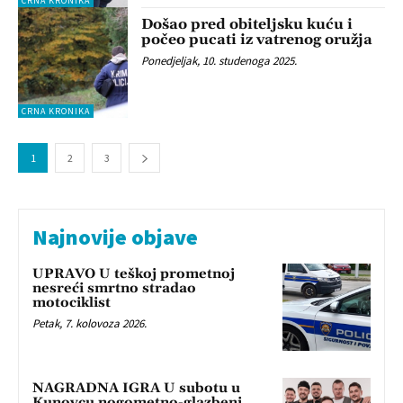
CRNA KRONIKA
Došao pred obiteljsku kuću i
počeo pucati iz vatrenog oružja
Ponedjeljak, 10. studenoga 2025.
CRNA KRONIKA
1
2
3
Najnovije objave
UPRAVO U teškoj prometnoj
nesreći smrtno stradao
motociklist
Petak, 7. kolovoza 2026.
NAGRADNA IGRA U subotu u
Kunovcu nogometno-glazbeni