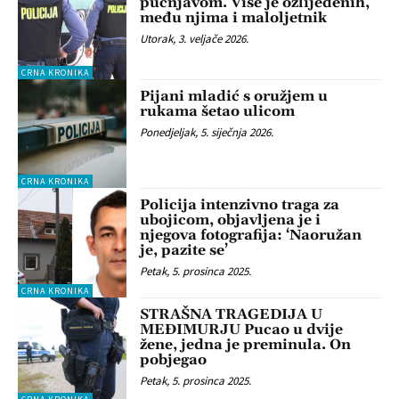
pucnjavom. Više je ozlijeđenih,
među njima i maloljetnik
Utorak, 3. veljače 2026.
CRNA KRONIKA
Pijani mladić s oružjem u
rukama šetao ulicom
Ponedjeljak, 5. siječnja 2026.
CRNA KRONIKA
Policija intenzivno traga za
ubojicom, objavljena je i
njegova fotografija: ‘Naoružan
je, pazite se’
Petak, 5. prosinca 2025.
CRNA KRONIKA
STRAŠNA TRAGEDIJA U
MEĐIMURJU Pucao u dvije
žene, jedna je preminula. On
pobjegao
Petak, 5. prosinca 2025.