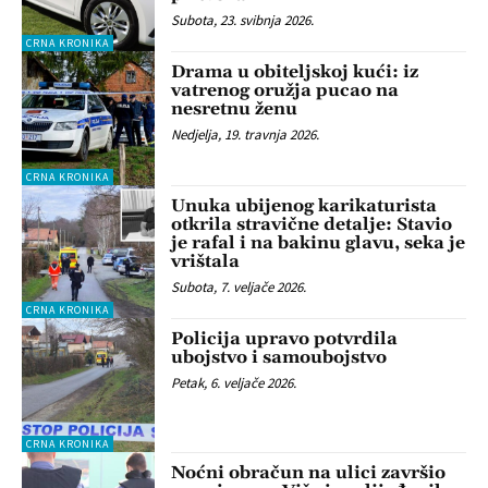
Subota, 23. svibnja 2026.
CRNA KRONIKA
Drama u obiteljskoj kući: iz
vatrenog oružja pucao na
nesretnu ženu
Nedjelja, 19. travnja 2026.
CRNA KRONIKA
Unuka ubijenog karikaturista
otkrila stravične detalje: Stavio
je rafal i na bakinu glavu, seka je
vrištala
Subota, 7. veljače 2026.
CRNA KRONIKA
Policija upravo potvrdila
ubojstvo i samoubojstvo
Petak, 6. veljače 2026.
CRNA KRONIKA
Noćni obračun na ulici završio