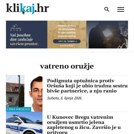
vatreno oružje
Podignuta optužnica protiv
Oršuša koji je ubio trudnu sestru
bivše partnerice, a nju ranio
Subota, 6. lipnja 2026.
CRNA KRONIKA
U Kunovec Bregu vatrenim
oružjem usmrtio jelena
zapletenog u žicu. Završio je u
pritvoru