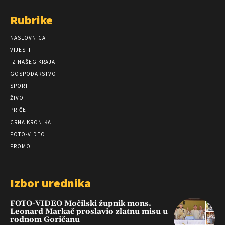
Rubrike
NASLOVNICA
VIJESTI
IZ NAŠEG KRAJA
GOSPODARSTVO
SPORT
ŽIVOT
PRIČE
CRNA KRONIKA
FOTO-VIDEO
PROMO
Izbor urednika
FOTO-VIDEO Močilski župnik mons.
Leonard Markač proslavio zlatnu misu u
rodnom Goričanu