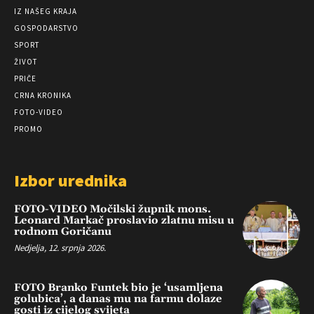
IZ NAŠEG KRAJA
GOSPODARSTVO
SPORT
ŽIVOT
PRIČE
CRNA KRONIKA
FOTO-VIDEO
PROMO
Izbor urednika
FOTO-VIDEO Močilski župnik mons.
Leonard Markač proslavio zlatnu misu u
rodnom Goričanu
Nedjelja, 12. srpnja 2026.
FOTO Branko Funtek bio je ‘usamljena
golubica’, a danas mu na farmu dolaze
gosti iz cijelog svijeta