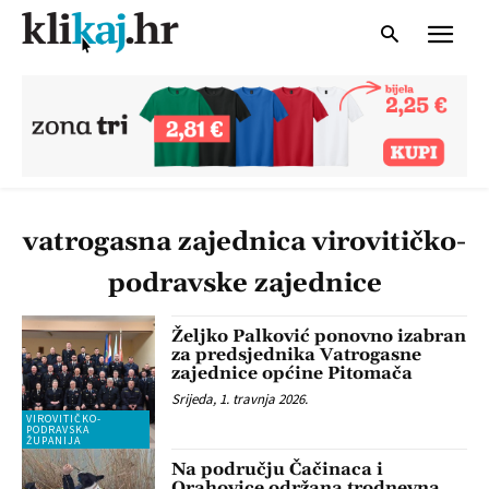
vatrogasna zajednica virovitičko-
podravske zajednice
Željko Palković ponovno izabran
za predsjednika Vatrogasne
zajednice općine Pitomača
Srijeda, 1. travnja 2026.
VIROVITIČKO-
PODRAVSKA
ŽUPANIJA
Na području Čačinaca i
Orahovice održana trodnevna