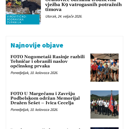
vježba K9 vatrogasnih potražnih
timova
Utorak, 24. veljače 2026.
VIROVITIČKO-
PODRAVSKA
ŽUPANIJA
Najnovije objave
FOTO Nogometaši Rasinje razbili
Tehničar i obranili naslov
općinskog prvaka
Ponedjeljak, 10. kolovoza 2026.
FOTO U Margečanu i Završju
Podbelskom održan Memorijal
Dražen Šešet – Ivica Cecelja
Ponedjeljak, 10. kolovoza 2026.