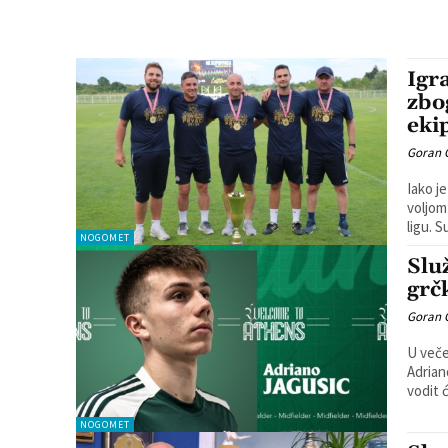
Igr
zbo
eki
Goran 
Iako j
voljom
lig
NOGOMET
Slu
grč
Goran 
U veče
Adriano 
vodit ć
NOGOMET