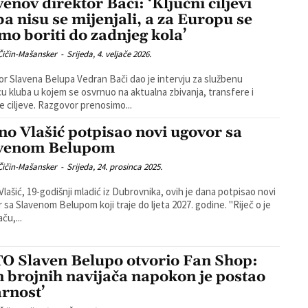
venov direktor Bači: ‘Ključni ciljevi
ba nisu se mijenjali, a za Europu se
imo boriti do zadnjeg kola’
Čičin-Mašansker
-
Srijeda, 4. veljače 2026.
or Slavena Belupa Vedran Bači dao je intervju za službenu
cu kluba u kojem se osvrnuo na aktualna zbivanja, transfere i
klupske ciljeve. Razgovor prenosimo...
no Vlašić potpisao novi ugovor sa
venom Belupom
Čičin-Mašansker
-
Srijeda, 24. prosinca 2025.
Vlašić, 19-godišnji mladić iz Dubrovnika, ovih je dana potpisao novi
sa Slavenom Belupom koji traje do ljeta 2027. godine. ''Riječ o je
ču,...
O Slaven Belupo otvorio Fan Shop:
n brojnih navijača napokon je postao
arnost’