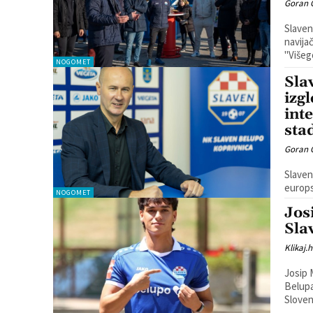
Goran 
Slaven
navijač
''Višeg
NOGOMET
Sla
izg
int
sta
Goran 
Slaven
europs
NOGOMET
Jos
Sla
Klikaj.h
Josip 
Belupa
Sloveni