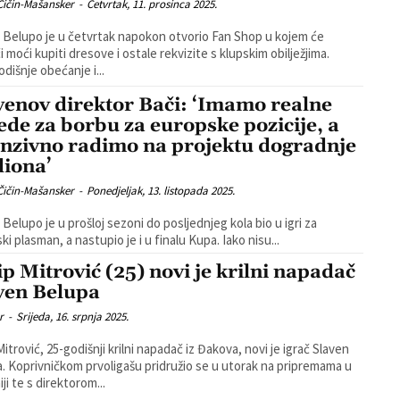
Čičin-Mašansker
-
Četvrtak, 11. prosinca 2025.
 Belupo je u četvrtak napokon otvorio Fan Shop u kojem će
i moći kupiti dresove i ostale rekvizite s klupskim obilježjima.
odišnje obećanje i...
venov direktor Bači: ‘Imamo realne
lede za borbu za europske pozicije, a
enzivno radimo na projektu dogradnje
diona’
Čičin-Mašansker
-
Ponedjeljak, 13. listopada 2025.
 Belupo je u prošloj sezoni do posljednjeg kola bio u igri za
ki plasman, a nastupio je i u finalu Kupa. Iako nisu...
ip Mitrović (25) novi je krilni napadač
ven Belupa
r
-
Srijeda, 16. srpnja 2025.
Mitrović, 25-godišnji krilni napadač iz Đakova, novi je igrač Slaven
. Koprivničkom prvoligašu pridružio se u utorak na pripremama u
ji te s direktorom...