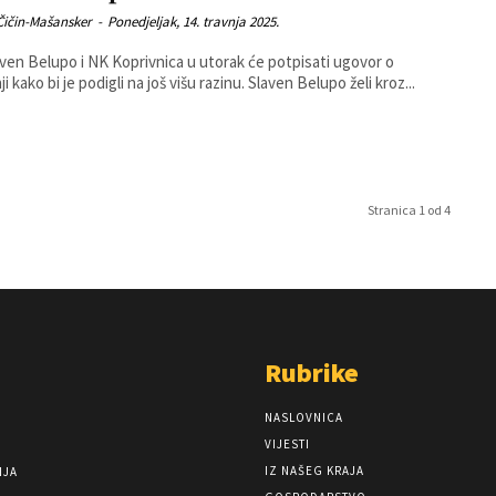
Čičin-Mašansker
-
Ponedjeljak, 14. travnja 2025.
ven Belupo i NK Koprivnica u utorak će potpisati ugovor o
suradnji kako bi je podigli na još višu razinu. Slaven Belupo želi kroz...
Stranica 1 od 4
Rubrike
NASLOVNICA
VIJESTI
IZ NAŠEG KRAJA
NJA