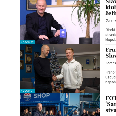
Sla
klu
žel
Goran 
Direkt
strani
NOGOMET
Fra
Sla
Goran 
Frano 
ugovor 
napada
NOGOMET
FOT
‘Sa
stv