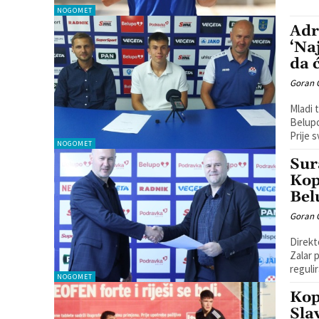
NOGOMET
Adr
‘Na
da ć
Goran 
Mladi 
Belupo
Prije s
NOGOMET
Sur
Kop
Bel
Goran 
Direkt
Zalar p
reguli
NOGOMET
Kop
Sla