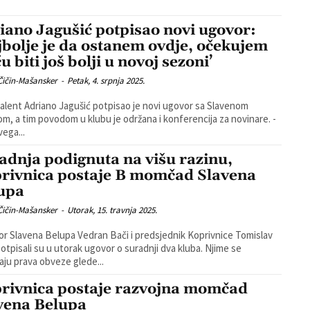
iano Jagušić potpisao novi ugovor:
jbolje je da ostanem ovdje, očekujem
u biti još bolji u novoj sezoni’
Čičin-Mašansker
-
Petak, 4. srpnja 2025.
talent Adriano Jagušić potpisao je novi ugovor sa Slavenom
m, a tim povodom u klubu je održana i konferencija za novinare. -
vega...
adnja podignuta na višu razinu,
rivnica postaje B momčad Slavena
upa
Čičin-Mašansker
-
Utorak, 15. travnja 2025.
or Slavena Belupa Vedran Bači i predsjednik Koprivnice Tomislav
otpisali su u utorak ugovor o suradnji dva kluba. Njime se
raju prava obveze glede...
rivnica postaje razvojna momčad
vena Belupa