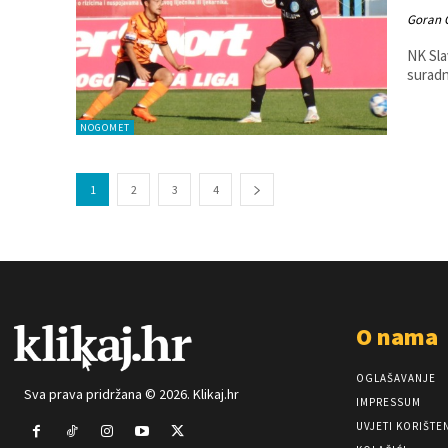
Goran 
NK Sla
NOGOMET
1
2
3
4
O nama
OGLAŠAVANJE
Sva prava pridržana © 2026. Klikaj.hr
IMPRESSUM
UVJETI KORIŠTE