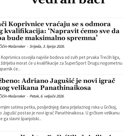
ači Koprivnice vraćaju se s odmora
g kvalifikacija: ‘Napravit ćemo sve da
pa bude maksimalno spremna’
Čičin-Mašansker
-
Srijeda, 3. lipnja 2026.
e Koprivnica osvojila najviše bodova od svih pet prvaka Trećih liga,
 ždrijeba morat će u kvalifikacije za SuperSport Drugu nogometnu
u. Suparnik će...
žbeno: Adriano Jagušić je novi igrač
kog velikana Panathinaikosa
Čičin-Mašansker
-
Petak, 6. veljače 2026.
rnjim satima petka, posljednjeg dana prijelaznog roka u Grčkoj,
Jagušić postao je novi igrač Panathinaikosa. U grčkom velikanu
e ga slavni španjolski...