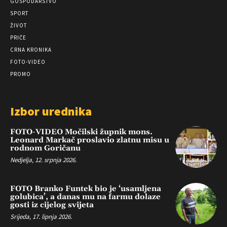
GOSPODARSTVO
SPORT
ŽIVOT
PRIČE
CRNA KRONIKA
FOTO-VIDEO
PROMO
Izbor urednika
FOTO-VIDEO Močilski župnik mons.
Leonard Markač proslavio zlatnu misu u
rodnom Goričanu
Nedjelja, 12. srpnja 2026.
FOTO Branko Funtek bio je ‘usamljena
golubica’, a danas mu na farmu dolaze
gosti iz cijelog svijeta
Srijeda, 17. lipnja 2026.