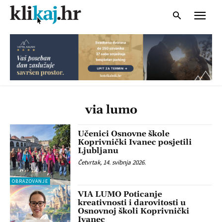
via lumo
Učenici Osnovne škole
Koprivnički Ivanec posjetili
Ljubljanu
Četvrtak, 14. svibnja 2026.
OBRAZOVANJE
VIA LUMO Poticanje
kreativnosti i darovitosti u
Osnovnoj školi Koprivnički
Ivanec