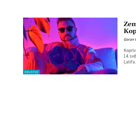
Zem
Kop
Goran 
Kopriv
14. sv
Latifa.
DRUŠTVO