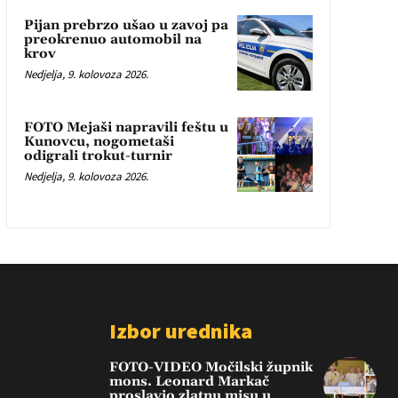
Pijan prebrzo ušao u zavoj pa
preokrenuo automobil na
krov
Nedjelja, 9. kolovoza 2026.
FOTO Mejaši napravili feštu u
Kunovcu, nogometaši
odigrali trokut-turnir
Nedjelja, 9. kolovoza 2026.
Izbor urednika
FOTO-VIDEO Močilski župnik
mons. Leonard Markač
proslavio zlatnu misu u