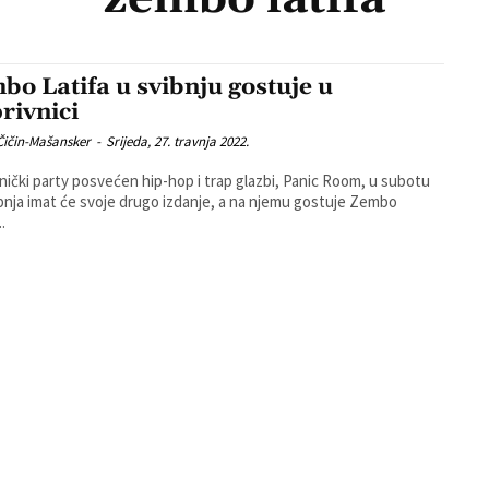
bo Latifa u svibnju gostuje u
rivnici
Čičin-Mašansker
-
Srijeda, 27. travnja 2022.
nički party posvećen hip-hop i trap glazbi, Panic Room, u subotu
ibnja imat će svoje drugo izdanje, a na njemu gostuje Zembo
..