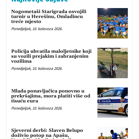
Nogometaši Starigrada osvojili
turnir u Herešinu, Omladincu
treće mjesto
Ponedjeljak, 10. kolovoza 2026.
Policija uhvatila maloljetnike koji
su vozili prejakim i zabranjenim
vozilima
Ponedjeljak, 10. kolovoza 2026.
Mlada ponavljačica ponovno u
prekršajima, mora platiti više od
tisuću eura
Ponedjeljak, 10. kolovoza 2026.
Sjeverni derbi: Slaven Belupo
doživio potop na Apašu,