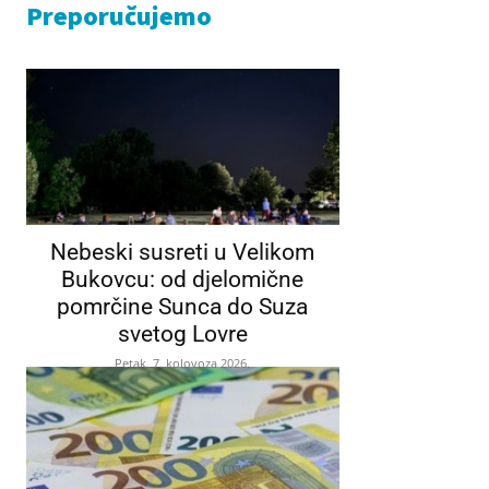
Preporučujemo
Nebeski susreti u Velikom
Bukovcu: od djelomične
pomrčine Sunca do Suza
svetog Lovre
Petak, 7. kolovoza 2026.