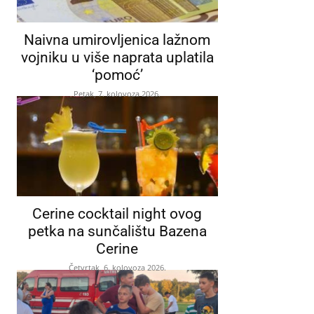
Naivna umirovljenica lažnom
vojniku u više naprata uplatila
‘pomoć’
Petak, 7. kolovoza 2026.
Cerine cocktail night ovog
petka na sunčalištu Bazena
Cerine
Četvrtak, 6. kolovoza 2026.