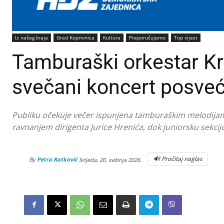
Iz našeg kraja
Grad Koprivnica
Kultura
Preporučujemo
Top vijest
Tamburaški orkestar K
svečani koncert posve
Publiku očekuje večer ispunjena tamburaškim melodijam
ravnanjem dirigenta Jurice Hrenića, dok juniorsku sekciju 
🔊 Pročitaj naglas
By
Petra Ratković
Srijeda, 20. svibnja 2026.