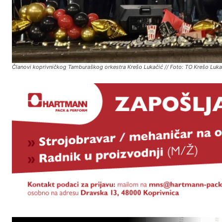
Članovi koprivničkog Tamburaškog orkestra Krešo Lukačić // Foto: TO Krešo Luka