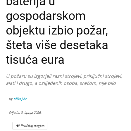
baterija u
gospodarskom
objektu izbio požar,
šteta više desetaka
tisuća eura
U požaru su izgorjeli razni strojevi, priključni strojevi,
alati i drugo, a ozlijeđenih osoba, srećom, nije bilo
By
Klikaj.hr
Srijeda, 3. lipnja 2026.
🔊 Pročitaj naglas