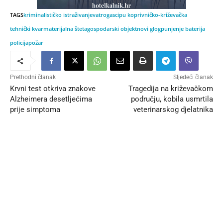
TAGS
kriminalističko istraživanje
vatrogasci
pu koprivničko-križevačka
tehnički kvar
materijalna šteta
gospodarski objekt
novi glog
punjenje baterija
policija
požar
Prethodni članak
Sljedeći članak
Krvni test otkriva znakove
Tragedija na križevačkom
Alzheimera desetljećima
području, kobila usmrtila
prije simptoma
veterinarskog djelatnika