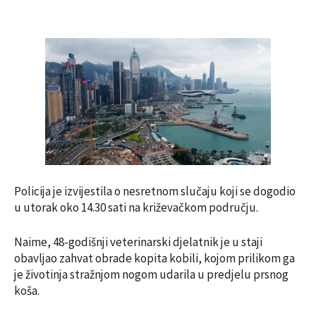
Policija je izvijestila o nesretnom slučaju koji se dogodio
u utorak oko 14.30 sati na križevačkom području.
Naime, 48-godišnji veterinarski djelatnik je u staji
obavljao zahvat obrade kopita kobili, kojom prilikom ga
je životinja stražnjom nogom udarila u predjelu prsnog
koša.