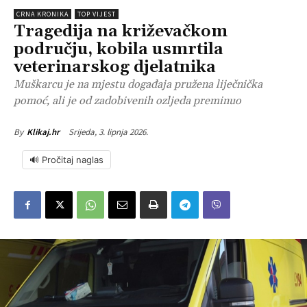
CRNA KRONIKA
TOP VIJEST
Tragedija na križevačkom
području, kobila usmrtila
veterinarskog djelatnika
Muškarcu je na mjestu događaja pružena liječnička
pomoć, ali je od zadobivenih ozljeda preminuo
Srijeda, 3. lipnja 2026.
By
Klikaj.hr
🔊 Pročitaj naglas