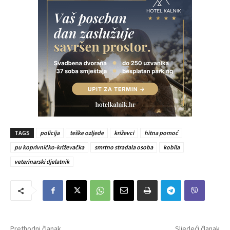
TAGS
policija
teške ozljede
križevci
hitna pomoć
pu koprivničko-križevačka
smrtno stradala osoba
kobila
veterinarski djelatnik
Prethodni članak
Sljedeći članak