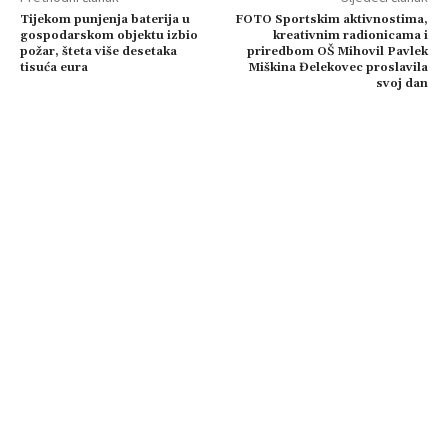
Tijekom punjenja baterija u
FOTO Sportskim aktivnostima,
gospodarskom objektu izbio
kreativnim radionicama i
požar, šteta više desetaka
priredbom OŠ Mihovil Pavlek
tisuća eura
Miškina Đelekovec proslavila
svoj dan