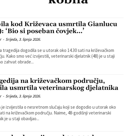
ila kod Križevaca usmrtila Gianlucu
): ‘Bio si poseban čovjek…’
r
-
Srijeda, 3. lipnja 2026.
a tragedija dogodila se u utorak oko 14.30 sati na križevačkom
djelatnik (48) je u staji
ao zahvat obrade...
gedija na križevačkom području,
ila usmrtila veterinarskog djelatnika
r
-
Srijeda, 3. lipnja 2026.
ja je izvijestila o nesretnom slučaju koji se dogodio u utorak oko
a križevačkom području. Naime, 48-godišnji veterinarski
ik je u staji obavljao...