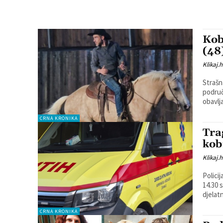
Kob
(48
Klikaj.h
Strašn
području. Kako smo već izvijestili, veterinarski 
obavlj
CRNA KRONIKA
Tra
kob
Klikaj.h
Polici
14.30 sati n
djelatn
CRNA KRONIKA