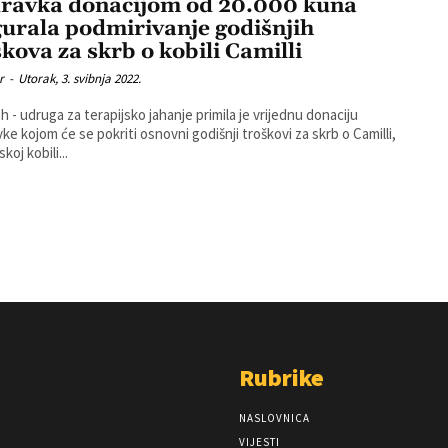
ravka donacijom od 20.000 kuna
gurala podmirivanje godišnjih
škova za skrb o kobili Camilli
r
-
Utorak, 3. svibnja 2022.
h - udruga za terapijsko jahanje primila je vrijednu donaciju
ke kojom će se pokriti osnovni godišnji troškovi za skrb o Camilli,
skoj kobili...
Rubrike
NASLOVNICA
VIJESTI