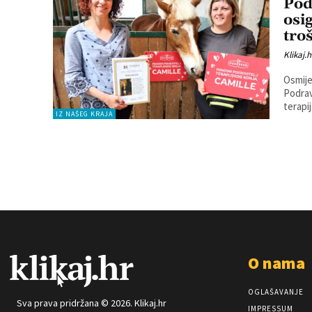
Pod
osi
tro
Klikaj.h
Osmije
Podrav
terapij
IZ NAŠEG KRAJA
O nama
OGLAŠAVANJE
Sva prava pridržana © 2026. Klikaj.hr
IMPRESSUM