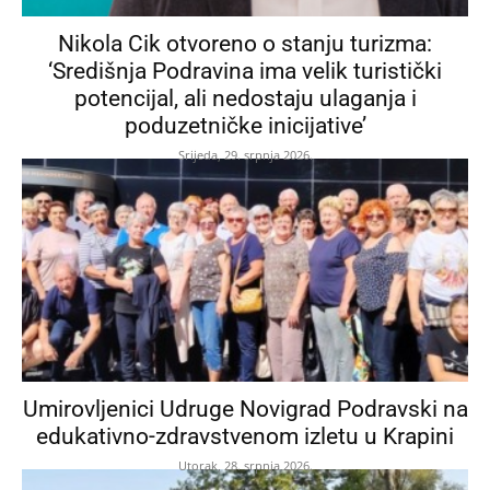
Nikola Cik otvoreno o stanju turizma:
‘Središnja Podravina ima velik turistički
potencijal, ali nedostaju ulaganja i
poduzetničke inicijative’
Srijeda, 29. srpnja 2026.
Umirovljenici Udruge Novigrad Podravski na
edukativno-zdravstvenom izletu u Krapini
Utorak, 28. srpnja 2026.