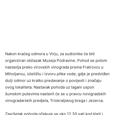
Nakon kraćeg odmora u Virju, za sudionike će biti
organiziran obilazak Muzeja Podravine. Pohod se potom
nastavlja preko virovskih vinograda prema Fratrovcu u
Miholjancu, izletištu i izvoru pitke vode, gdje je predviđen
dulji odmor uz kratko predavanje o povijesti i značaju
ovog lokaliteta. Nastavak pohoda uz lagani uspon
šumskim putevima nastavit će se u pravcu novigradskih
vinogradarskih predjela, Triokraljskog brega i Jezerca.
Završetak pohoda očekuje se oko 12.30 sati kod kleti i