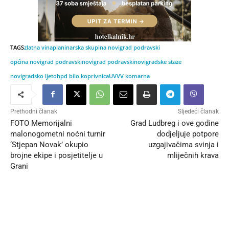
TAGS
zlatna vina
planinarska skupina novigrad podravski
općina novigrad podravski
novigrad podravski
novigradske staze
novigradsko ljeto
hpd bilo koprivnica
UVVV komarna
Prethodni članak
Sljedeći članak
FOTO Memorijalni
Grad Ludbreg i ove godine
malonogometni noćni turnir
dodjeljuje potpore
‘Stjepan Novak’ okupio
uzgajivačima svinja i
brojne ekipe i posjetitelje u
mliječnih krava
Grani