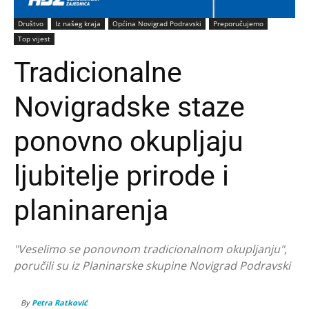
Društvo
Iz našeg kraja
Općina Novigrad Podravski
Preporučujemo
Top vijest
Tradicionalne
Novigradske staze
ponovno okupljaju
ljubitelje prirode i
planinarenja
"Veselimo se ponovnom tradicionalnom okupljanju",
poručili su iz Planinarske skupine Novigrad Podravski
By
Petra Ratković