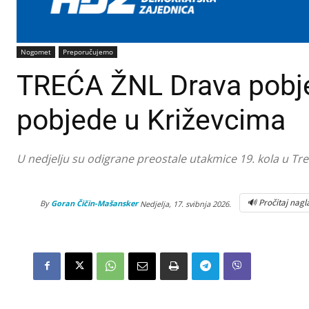
Nogomet
Preporučujemo
TREĆA ŽNL Drava pobjeg
pobjede u Križevcima
U nedjelju su odigrane preostale utakmice 19. kola u Treć
🔊 Pročitaj nagl
By
Goran Čičin-Mašansker
Nedjelja, 17. svibnja 2026.