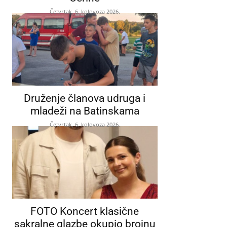
Četvrtak, 6. kolovoza 2026.
Druženje članova udruga i
mladeži na Batinskama
Četvrtak, 6. kolovoza 2026.
FOTO Koncert klasične
sakralne glazbe okupio brojnu