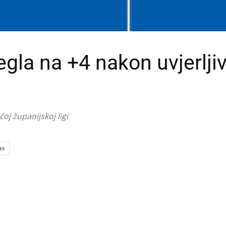
la na +4 nakon uvjerlji
oj županijskoj ligi
as