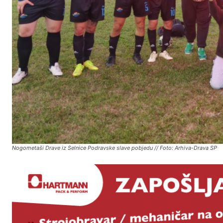
Nogometaši Drave iz Selnice Podravske slave pobjedu // Foto: Arhiva-Drava SP