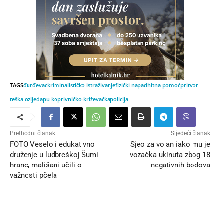
TAGS
đurđevac
kriminalističko istraživanje
fizički napad
hitna pomoć
pritvor
teška ozljeda
pu koprivničko-križevačka
policija
Prethodni članak
Sljedeći članak
FOTO Veselo i edukativno
Sjeo za volan iako mu je
druženje u ludbreškoj Šumi
vozačka ukinuta zbog 18
hrane, mališani učili o
negativnih bodova
važnosti pčela