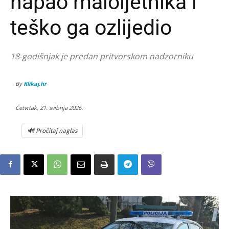
napao maloljetnika i
teško ga ozlijedio
18-godišnjak je predan pritvorskom nadzorniku
By
Klikaj.hr
Četvrtak, 21. svibnja 2026.
🔊 Pročitaj naglas