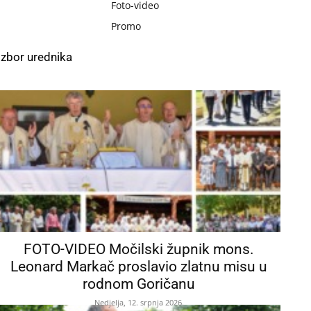
Foto-video
Promo
Izbor urednika
FOTO-VIDEO Močilski župnik mons.
Leonard Markač proslavio zlatnu misu u
rodnom Goričanu
Nedjelja, 12. srpnja 2026.