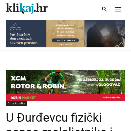
Crna kronika
U Đurđevcu fizički