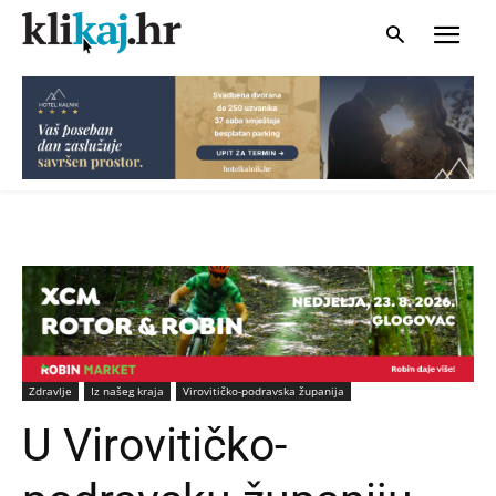
Zdravlje
Iz našeg kraja
Virovitičko-podravska županija
U Virovitičko-