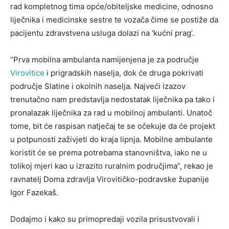
rad kompletnog tima opće/obiteljske medicine, odnosno
liječnika i medicinske sestre te vozača čime se postiže da
pacijentu zdravstvena usluga dolazi na ‘kućni prag’.
“Prva mobilna ambulanta namijenjena je za područje
Virovitice
i prigradskih naselja, dok će druga pokrivati
područje Slatine i okolnih naselja. Najveći izazov
trenutačno nam predstavlja nedostatak liječnika pa tako i
pronalazak liječnika za rad u mobilnoj ambulanti. Unatoč
tome, bit će raspisan natječaj te se očekuje da će projekt
u potpunosti zaživjeti do kraja lipnja. Mobilne ambulante
koristit će se prema potrebama stanovništva, iako ne u
tolikoj mjeri kao u izrazito ruralnim područjima”, rekao je
ravnatelj Doma zdravlja Virovitičko-podravske županije
Igor Fazekaš.
Dodajmo i kako su primopredaji vozila prisustvovali i