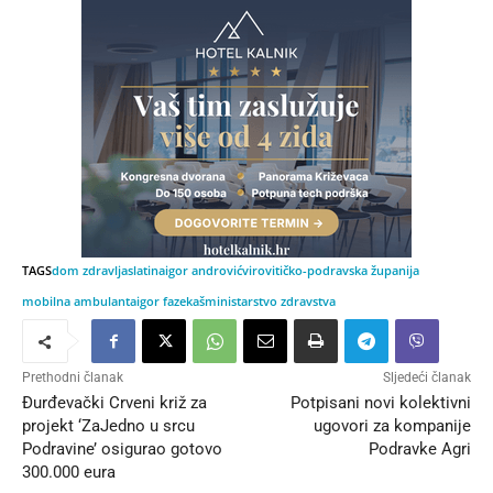
TAGS
dom zdravlja
slatina
igor andrović
virovitičko-podravska županija
mobilna ambulanta
igor fazekaš
ministarstvo zdravstva
Prethodni članak
Sljedeći članak
Đurđevački Crveni križ za
Potpisani novi kolektivni
projekt ‘ZaJedno u srcu
ugovori za kompanije
Podravine’ osigurao gotovo
Podravke Agri
300.000 eura