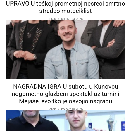
UPRAVO U teškoj prometnoj nesreći smrtno
stradao motociklist
Petak, 7. kolovoza 2026.
NAGRADNA IGRA U subotu u Kunovcu
nogometno-glazbeni spektakl uz turnir i
Mejaše, evo tko je osvojio nagradu
Petak, 7. kolovoza 2026.