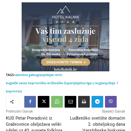
TAGS
valentina gal
kuglanje
dejan kirin
kuglački savez koprivničko-križevačke županije
ljetna liga u kuglanju
željo 1
koprivnica
Prethodni članak
Sljedeći članak
KUD Petar Preradović iz
Ludbreško svetište domaćin
Grabrovnice obilježava veliki
2. obiteljskog dana
jubilej uz 43. susrete folklora
Varaždinske biskupije