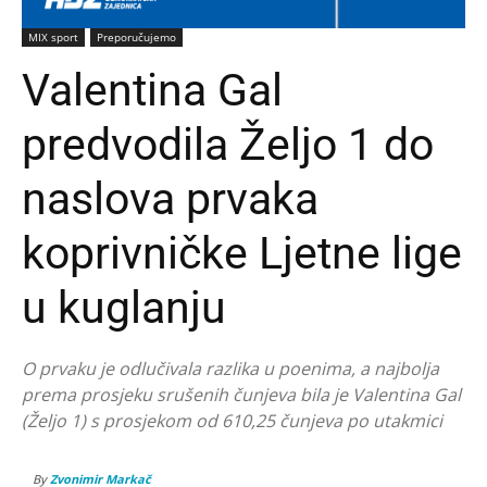
MIX sport
Preporučujemo
Valentina Gal
predvodila Željo 1 do
naslova prvaka
koprivničke Ljetne lige
u kuglanju
O prvaku je odlučivala razlika u poenima, a najbolja
prema prosjeku srušenih čunjeva bila je Valentina Gal
(Željo 1) s prosjekom od 610,25 čunjeva po utakmici
By
Zvonimir Markač