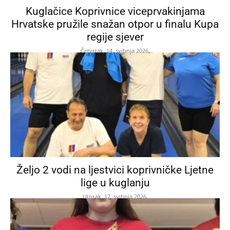
Kuglačice Koprivnice viceprvakinjama
Hrvatske pružile snažan otpor u finalu Kupa
regije sjever
Četvrtak, 14. svibnja 2026.
Željo 2 vodi na ljestvici koprivničke Ljetne
lige u kuglanju
Utorak, 12. svibnja 2026.