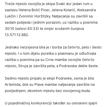
Treće mjesto osvojila je ekipa Svaki dur jedan rum u
sastavu Helena Bolić Picer, Jelena Kolarić, Aleksandra
Lukčin i Zvonimir Horžitzky. Natjecanje su završili sa
sedam pobjeda i jednim porazom, uz razliku u poenima
30:10 (setovi 63:33) te omjer srušenih čunjeva
13.571:12.882.
Jednako neizvjesna bila je i borba za četvrto, peto i šesto
mjesto. I u tom dijelu poretka o plasmanu je odlučivala
razlika u poenima pa su Crne mambe osvojile četvrto
mjesto, Struja je završila peta, a Podravske dekle šeste.
Sedmo mjesto pripalo je ekipi Podravke, osma je bila
Artemida, dok su Plave mambe natjecanje završile na
posljednjem, devetom mjestu bez osvojenog boda.
U pojedinačnoj konkurenciji također su ostvareni sjajni