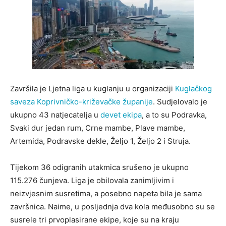
Završila je Ljetna liga u kuglanju u organizaciji
Kuglačkog
saveza Koprivničko-križevačke županije
. Sudjelovalo je
ukupno 43 natjecatelja u
devet ekipa
, a to su Podravka,
Svaki dur jedan rum, Crne mambe, Plave mambe,
Artemida, Podravske dekle, Željo 1, Željo 2 i Struja.
Tijekom 36 odigranih utakmica srušeno je ukupno
115.276 čunjeva. Liga je obilovala zanimljivim i
neizvjesnim susretima, a posebno napeta bila je sama
završnica. Naime, u posljednja dva kola međusobno su se
susrele tri prvoplasirane ekipe, koje su na kraju