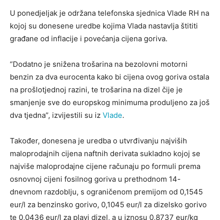
U ponedjeljak je održana telefonska sjednica Vlade RH na
kojoj su donesene uredbe kojima Vlada nastavlja štititi
građane od inflacije i povećanja cijena goriva.
“Dodatno je snižena trošarina na bezolovni motorni
benzin za dva eurocenta kako bi cijena ovog goriva ostala
na prošlotjednoj razini, te trošarina na dizel čije je
smanjenje sve do europskog minimuma produljeno za još
dva tjedna”, izvijestili su iz
Vlade
.
Također, donesena je uredba o utvrđivanju najviših
maloprodajnih cijena naftnih derivata sukladno kojoj se
najviše maloprodajne cijene računaju po formuli prema
osnovnoj cijeni fosilnog goriva u prethodnom 14-
dnevnom razdoblju, s ograničenom premijom od 0,1545
eur/l za benzinsko gorivo, 0,1045 eur/l za dizelsko gorivo
te 0,0436 eur/l za plavi dizel, a u iznosu 0,8737 eur/kg