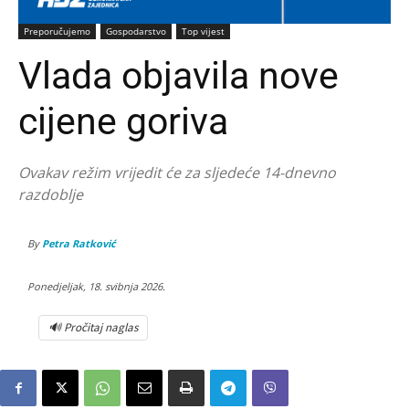
Preporučujemo
Gospodarstvo
Top vijest
Vlada objavila nove
cijene goriva
Ovakav režim vrijedit će za sljedeće 14-dnevno
razdoblje
By
Petra Ratković
Ponedjeljak, 18. svibnja 2026.
🔊 Pročitaj naglas