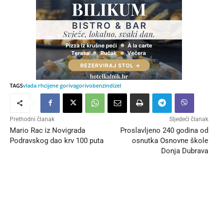
TAGS
vlada rh
cijene goriva
gorivo
benzin
dizel
Prethodni članak
Sljedeći članak
Mario Rac iz Novigrada
Proslavljeno 240 godina od
Podravskog dao krv 100 puta
osnutka Osnovne škole
Donja Dubrava