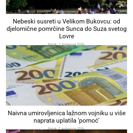
Nebeski susreti u Velikom Bukovcu: od
djelomične pomrčine Sunca do Suza svetog
Lovre
Petak, 7. kolovoza 2026.
Naivna umirovljenica lažnom vojniku u više
naprata uplatila ‘pomoć’
Petak, 7. kolovoza 2026.