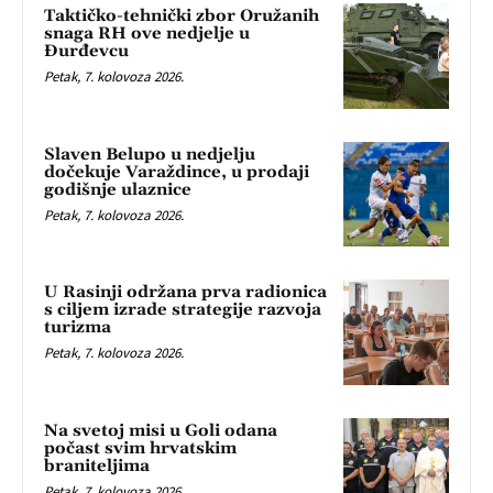
Taktičko-tehnički zbor Oružanih
snaga RH ove nedjelje u
Đurđevcu
Petak, 7. kolovoza 2026.
Slaven Belupo u nedjelju
dočekuje Varaždince, u prodaji
godišnje ulaznice
Petak, 7. kolovoza 2026.
U Rasinji održana prva radionica
s ciljem izrade strategije razvoja
turizma
Petak, 7. kolovoza 2026.
Na svetoj misi u Goli odana
počast svim hrvatskim
braniteljima
Petak, 7. kolovoza 2026.