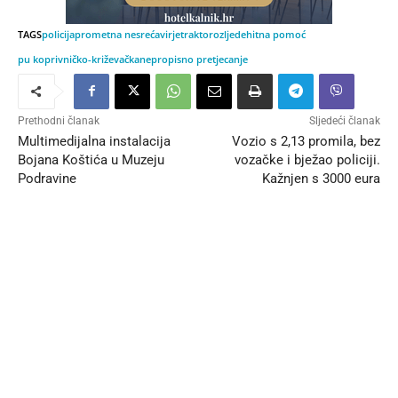
TAGS
policija
prometna nesreća
virje
traktor
ozljede
hitna pomoć
pu koprivničko-križevačka
nepropisno pretjecanje
Prethodni članak
Sljedeći članak
Multimedijalna instalacija
Vozio s 2,13 promila, bez
Bojana Koštića u Muzeju
vozačke i bježao policiji.
Podravine
Kažnjen s 3000 eura