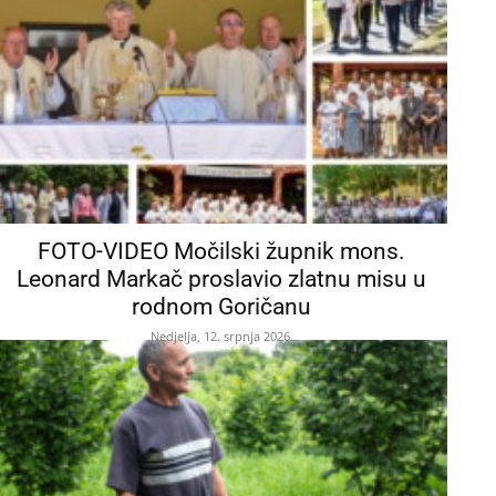
FOTO-VIDEO Močilski župnik mons.
Leonard Markač proslavio zlatnu misu u
rodnom Goričanu
Nedjelja, 12. srpnja 2026.