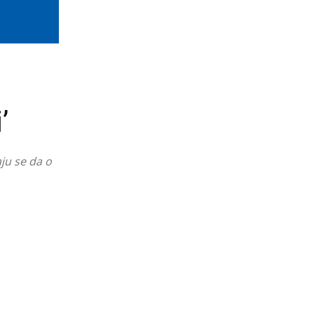
’
ju se da o