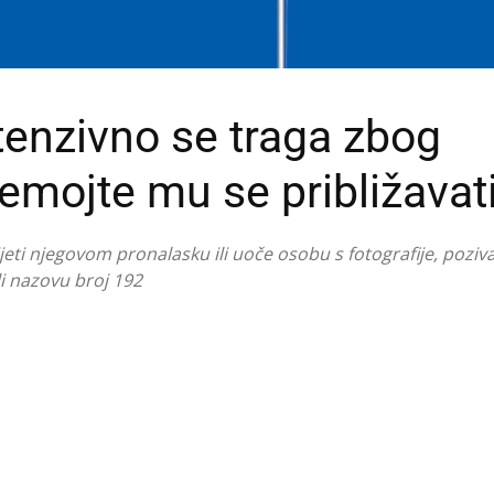
enzivno se traga zbog
mojte mu se približavati
eti njegovom pronalasku ili uoče osobu s fotografije, poziva
li nazovu broj 192