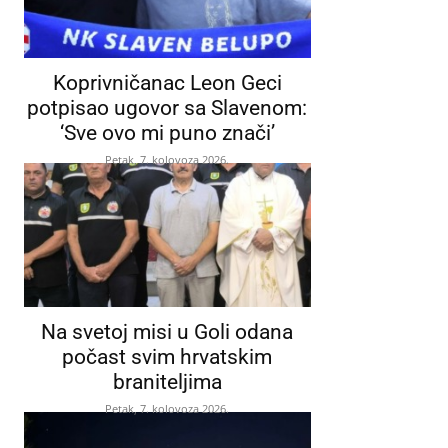
Koprivničanac Leon Geci
potpisao ugovor sa Slavenom:
‘Sve ovo mi puno znači’
Petak, 7. kolovoza 2026.
Na svetoj misi u Goli odana
počast svim hrvatskim
braniteljima
Petak, 7. kolovoza 2026.