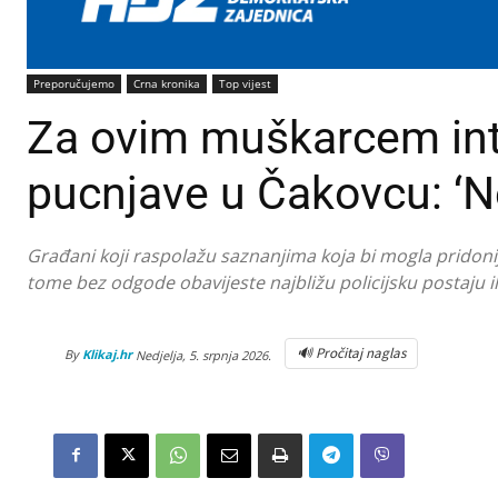
Preporučujemo
Crna kronika
Top vijest
Za ovim muškarcem int
pucnjave u Čakovcu: ‘Ne
Građani koji raspolažu saznanjima koja bi mogla pridonij
tome bez odgode obavijeste najbližu policijsku postaju i
🔊 Pročitaj naglas
By
Klikaj.hr
Nedjelja, 5. srpnja 2026.