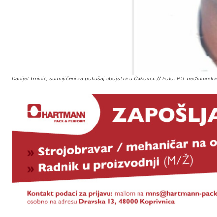
Danijel Trninić, sumnjičeni za pokušaj ubojstva u Čakovcu // Foto: PU međimurska