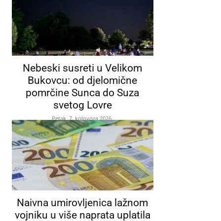
Nebeski susreti u Velikom
Bukovcu: od djelomične
pomrčine Sunca do Suza
svetog Lovre
Petak, 7. kolovoza 2026.
Naivna umirovljenica lažnom
vojniku u više naprata uplatila