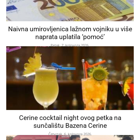
Naivna umirovljenica lažnom vojniku u više
naprata uplatila ‘pomoć’
Petak, 7. kolovoza 2026.
Cerine cocktail night ovog petka na
sunčalištu Bazena Cerine
Četvrtak, 6. kolovoza 2026.