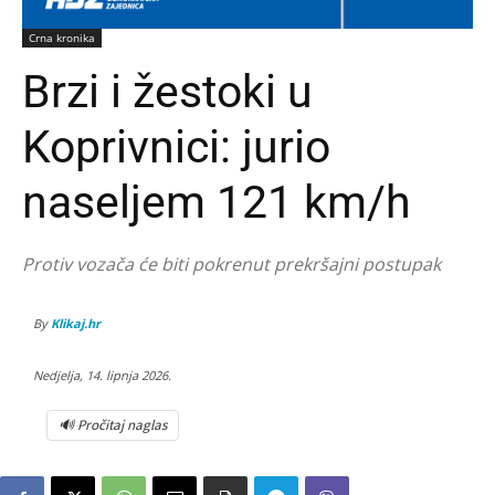
Crna kronika
Brzi i žestoki u
Koprivnici: jurio
naseljem 121 km/h
Protiv vozača će biti pokrenut prekršajni postupak
By
Klikaj.hr
Nedjelja, 14. lipnja 2026.
🔊 Pročitaj naglas