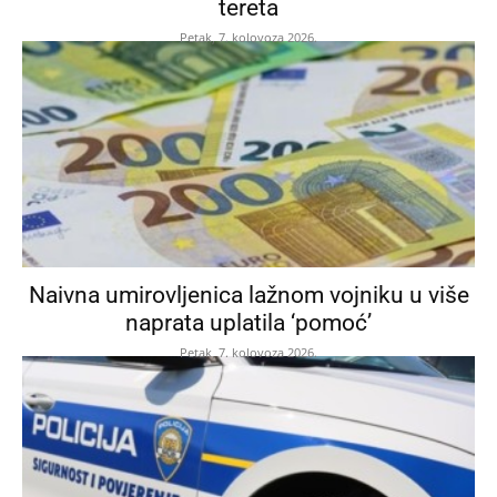
tereta
Petak, 7. kolovoza 2026.
Naivna umirovljenica lažnom vojniku u više
naprata uplatila ‘pomoć’
Petak, 7. kolovoza 2026.