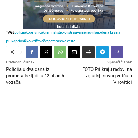
TAGS
policija
koprivnica
kriminalističko istraživanje
neprilagođena brzina
pu koprivničko-križevačka
peteranska cesta
Prethodni članak
Sljedeći članak
Policija u dva dana iz
FOTO Pri kraju radovi na
prometa isključila 12 pijanih
izgradnji novog vrtića u
vozača
Virovitici