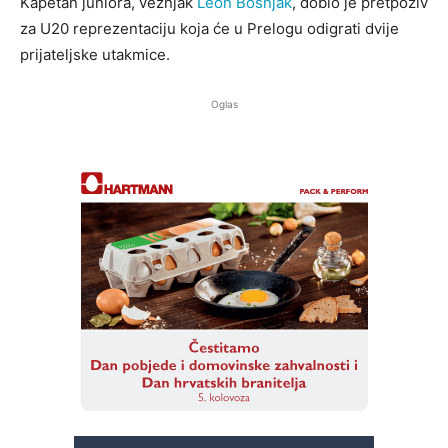
Kapetan juniora, veznjak
Leon Bošnjak
, dobio je pretpoziv
za U20 reprezentaciju koja će u Prelogu odigrati dvije
prijateljske utakmice.
Oglas