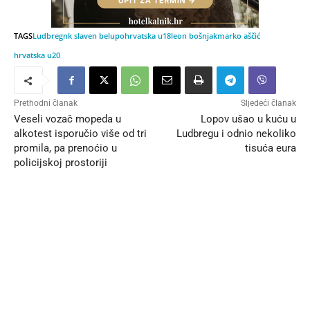
TAGS
Ludbreg
nk slaven belupo
hrvatska u18
leon bošnjak
marko aščić
hrvatska u20
Prethodni članak
Sljedeći članak
Veseli vozač mopeda u
Lopov ušao u kuću u
alkotest isporučio više od tri
Ludbregu i odnio nekoliko
promila, pa prenoćio u
tisuća eura
policijskoj prostoriji