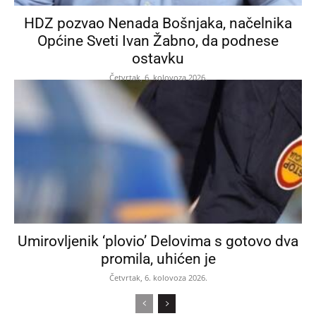
HDZ pozvao Nenada Bošnjaka, načelnika
Općine Sveti Ivan Žabno, da podnese
ostavku
Četvrtak, 6. kolovoza 2026.
Umirovljenik ‘plovio’ Delovima s gotovo dva
promila, uhićen je
Četvrtak, 6. kolovoza 2026.