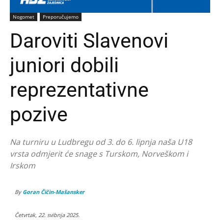
Nogomet
Preporučujemo
Daroviti Slavenovi
juniori dobili
reprezentativne
pozive
Na turniru u Ludbregu od 3. do 6. lipnja naša U18
vrsta odmjerit će snage s Turskom, Norveškom i
Irskom
By
Goran Čičin-Mašansker
Četvrtak, 22. svibnja 2025.